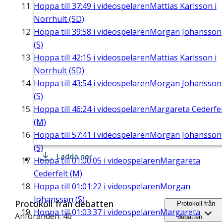
Hoppa till
37:49
i videospelaren
Mattias Karlsson i
Norrhult (SD)
Hoppa till
39:58
i videospelaren
Morgan Johansson
(S)
Hoppa till
42:15
i videospelaren
Mattias Karlsson i
Norrhult (SD)
Hoppa till
43:54
i videospelaren
Morgan Johansson
(S)
Hoppa till
46:24
i videospelaren
Margareta Cederfel
(M)
Hoppa till
57:41
i videospelaren
Morgan Johansson
(S)
Ladda ner
Hoppa till
01:00:05
i videospelaren
Margareta
Cederfelt (M)
Hoppa till
01:01:22
i videospelaren
Morgan
Johansson (S)
Protokoll från debatten
Protokoll från
Hoppa till
01:03:37
i videospelaren
Margareta
Anföranden: 40
debatten