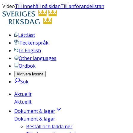
Video
Till innehåll på sidan
Till anförandelistan
Lättläst
Teckenspråk
In English
Other languages
Ordbok
Aktivera lyssna
Sök
Aktuellt
Aktuellt
Dokument & lagar
Dokument & lagar
Beställ och ladda ner