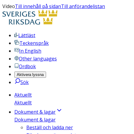
Video
Till innehåll på sidan
Till anförandelistan
Lättläst
Teckenspråk
In English
Other languages
Ordbok
Aktivera lyssna
Sök
Aktuellt
Aktuellt
Dokument & lagar
Dokument & lagar
Beställ och ladda ner