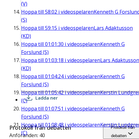
(V)
Hoppa till
58:02
i videospelaren
Kenneth G Forslun
(S)
Hoppa till
59:15
i videospelaren
Lars Adaktusson
(KD)
Hoppa till
01:01:30
i videospelaren
Kenneth G
Forslund (S)
Hoppa till
01:03:18
i videospelaren
Lars Adaktusso
(KD)
Hoppa till
01:04:24
i videospelaren
Kenneth G
Forslund (S)
Hoppa till
01:05:42
i videospelaren
Kerstin Lundgre
Ladda ner
(C)
Hoppa till
01:07:51
i videospelaren
Kenneth G
Forslund (S)
Hoppa till
01:08:48
i videospelaren
Kerstin Lundgre
Protokoll från debatten
Protokoll från
(C)
Anföranden: 40
debatten