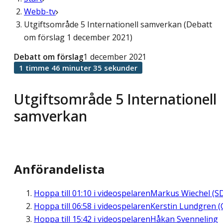
Webb-tv
Utgiftsområde 5 Internationell samverkan (Debatt
om förslag 1 december 2021)
Debatt om förslag
1 december 2021
1 timme 46 minuter 35 sekunder
Utgiftsområde 5 Internationell
samverkan
Anförandelista
Hoppa till
01:10
i videospelaren
Markus Wiechel (S
Hoppa till
06:58
i videospelaren
Kerstin Lundgren (
Hoppa till
15:42
i videospelaren
Håkan Svenneling