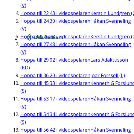
(V)
Hoppa till
22:43
i videospelaren
Kerstin Lundgren (
Hoppa till
24:30
i videospelaren
Håkan Svenneling
(V)
Hoppa till
26:38
i videospelaren
Kerstin Lundgren (
Dela/Bädda in
Hoppa till
27:48
i videospelaren
Håkan Svenneling
(V)
Hoppa till
29:02
i videospelaren
Lars Adaktusson
(KD)
Hoppa till
36:20
i videospelaren
Joar Forssell (L)
Hoppa till
45:33
i videospelaren
Kenneth G Forslun
(S)
Hoppa till
53:17
i videospelaren
Håkan Svenneling
(V)
Hoppa till
54:34
i videospelaren
Kenneth G Forslun
(S)
Hoppa till
56:42
i videospelaren
Håkan Svenneling