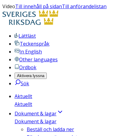
Video
Till innehåll på sidan
Till anförandelistan
Lättläst
Teckenspråk
In English
Other languages
Ordbok
Aktivera lyssna
Sök
Aktuellt
Aktuellt
Dokument & lagar
Dokument & lagar
Beställ och ladda ner