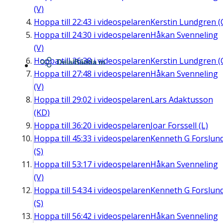
(V)
Hoppa till
22:43
i videospelaren
Kerstin Lundgren (
Hoppa till
24:30
i videospelaren
Håkan Svenneling
(V)
Hoppa till
26:38
i videospelaren
Kerstin Lundgren (
Dela/Bädda in
Hoppa till
27:48
i videospelaren
Håkan Svenneling
(V)
Hoppa till
29:02
i videospelaren
Lars Adaktusson
(KD)
Hoppa till
36:20
i videospelaren
Joar Forssell (L)
Hoppa till
45:33
i videospelaren
Kenneth G Forslun
(S)
Hoppa till
53:17
i videospelaren
Håkan Svenneling
(V)
Hoppa till
54:34
i videospelaren
Kenneth G Forslun
(S)
Hoppa till
56:42
i videospelaren
Håkan Svenneling