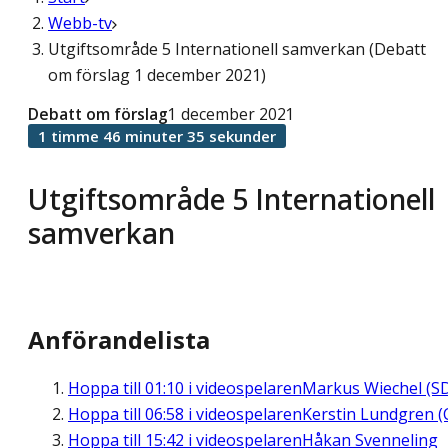
Webb-tv
Utgiftsområde 5 Internationell samverkan (Debatt
om förslag 1 december 2021)
Debatt om förslag
1 december 2021
1 timme 46 minuter 35 sekunder
Utgiftsområde 5 Internationell
samverkan
Anförandelista
Hoppa till
01:10
i videospelaren
Markus Wiechel (S
Hoppa till
06:58
i videospelaren
Kerstin Lundgren (
Hoppa till
15:42
i videospelaren
Håkan Svenneling