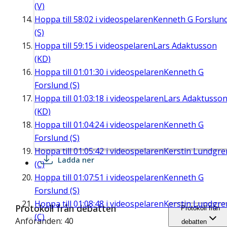
(V)
Hoppa till
58:02
i videospelaren
Kenneth G Forslun
(S)
Hoppa till
59:15
i videospelaren
Lars Adaktusson
(KD)
Hoppa till
01:01:30
i videospelaren
Kenneth G
Forslund (S)
Hoppa till
01:03:18
i videospelaren
Lars Adaktusso
(KD)
Hoppa till
01:04:24
i videospelaren
Kenneth G
Forslund (S)
Hoppa till
01:05:42
i videospelaren
Kerstin Lundgre
Ladda ner
(C)
Hoppa till
01:07:51
i videospelaren
Kenneth G
Forslund (S)
Hoppa till
01:08:48
i videospelaren
Kerstin Lundgre
Protokoll från debatten
Protokoll från
(C)
Anföranden: 40
debatten