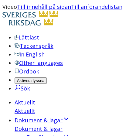
Video
Till innehåll på sidan
Till anförandelistan
Lättläst
Teckenspråk
In English
Other languages
Ordbok
Aktivera lyssna
Sök
Aktuellt
Aktuellt
Dokument & lagar
Dokument & lagar