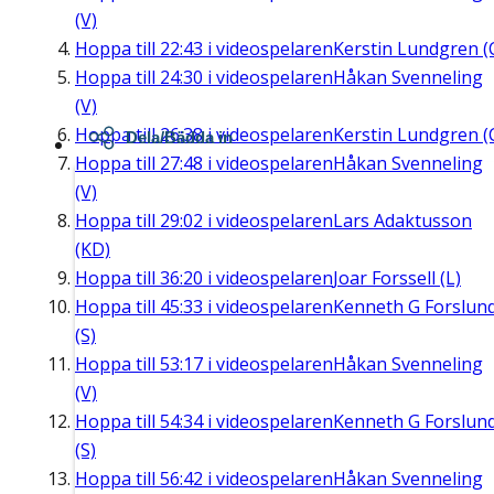
(V)
Hoppa till
22:43
i videospelaren
Kerstin Lundgren (
Hoppa till
24:30
i videospelaren
Håkan Svenneling
(V)
Hoppa till
26:38
i videospelaren
Kerstin Lundgren (
Dela/Bädda in
Hoppa till
27:48
i videospelaren
Håkan Svenneling
(V)
Hoppa till
29:02
i videospelaren
Lars Adaktusson
(KD)
Hoppa till
36:20
i videospelaren
Joar Forssell (L)
Hoppa till
45:33
i videospelaren
Kenneth G Forslun
(S)
Hoppa till
53:17
i videospelaren
Håkan Svenneling
(V)
Hoppa till
54:34
i videospelaren
Kenneth G Forslun
(S)
Hoppa till
56:42
i videospelaren
Håkan Svenneling