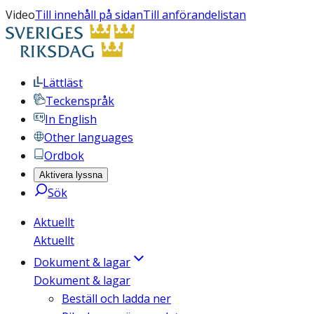
Video
Till innehåll på sidan
Till anförandelistan
Lättläst
Teckenspråk
In English
Other languages
Ordbok
Aktivera lyssna
Sök
Aktuellt
Aktuellt
Dokument & lagar
Dokument & lagar
Beställ och ladda ner