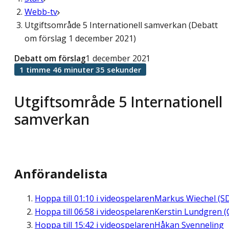
Webb-tv
Utgiftsområde 5 Internationell samverkan (Debatt
om förslag 1 december 2021)
Debatt om förslag
1 december 2021
1 timme 46 minuter 35 sekunder
Utgiftsområde 5 Internationell
samverkan
Anförandelista
Hoppa till
01:10
i videospelaren
Markus Wiechel (S
Hoppa till
06:58
i videospelaren
Kerstin Lundgren (
Hoppa till
15:42
i videospelaren
Håkan Svenneling