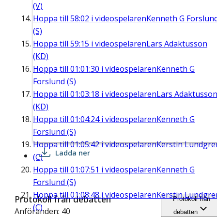
(V)
Hoppa till
58:02
i videospelaren
Kenneth G Forslun
(S)
Hoppa till
59:15
i videospelaren
Lars Adaktusson
(KD)
Hoppa till
01:01:30
i videospelaren
Kenneth G
Forslund (S)
Hoppa till
01:03:18
i videospelaren
Lars Adaktusso
(KD)
Hoppa till
01:04:24
i videospelaren
Kenneth G
Forslund (S)
Hoppa till
01:05:42
i videospelaren
Kerstin Lundgre
Ladda ner
(C)
Hoppa till
01:07:51
i videospelaren
Kenneth G
Forslund (S)
Hoppa till
01:08:48
i videospelaren
Kerstin Lundgre
Protokoll från debatten
Protokoll från
(C)
Anföranden: 40
debatten