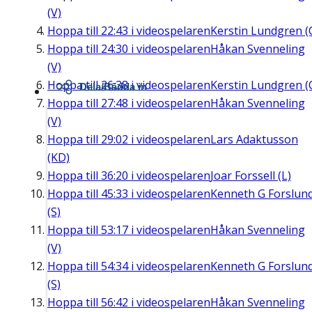
(V)
Hoppa till
22:43
i videospelaren
Kerstin Lundgren (
Hoppa till
24:30
i videospelaren
Håkan Svenneling
(V)
Hoppa till
26:38
i videospelaren
Kerstin Lundgren (
Dela/Bädda in
Hoppa till
27:48
i videospelaren
Håkan Svenneling
(V)
Hoppa till
29:02
i videospelaren
Lars Adaktusson
(KD)
Hoppa till
36:20
i videospelaren
Joar Forssell (L)
Hoppa till
45:33
i videospelaren
Kenneth G Forslun
(S)
Hoppa till
53:17
i videospelaren
Håkan Svenneling
(V)
Hoppa till
54:34
i videospelaren
Kenneth G Forslun
(S)
Hoppa till
56:42
i videospelaren
Håkan Svenneling