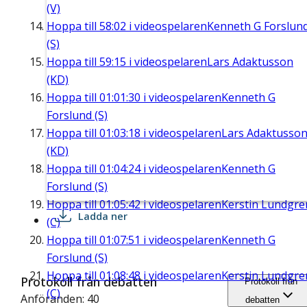
(V)
Hoppa till
58:02
i videospelaren
Kenneth G Forslun
(S)
Hoppa till
59:15
i videospelaren
Lars Adaktusson
(KD)
Hoppa till
01:01:30
i videospelaren
Kenneth G
Forslund (S)
Hoppa till
01:03:18
i videospelaren
Lars Adaktusso
(KD)
Hoppa till
01:04:24
i videospelaren
Kenneth G
Forslund (S)
Hoppa till
01:05:42
i videospelaren
Kerstin Lundgre
Ladda ner
(C)
Hoppa till
01:07:51
i videospelaren
Kenneth G
Forslund (S)
Hoppa till
01:08:48
i videospelaren
Kerstin Lundgre
Protokoll från debatten
Protokoll från
(C)
Anföranden: 40
debatten