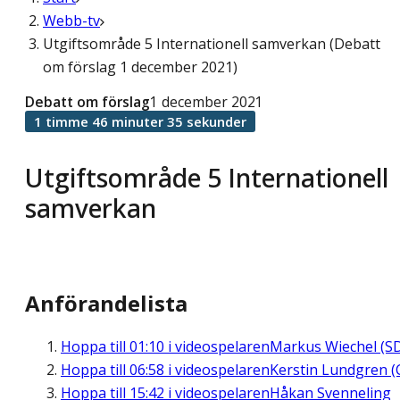
Webb-tv
Utgiftsområde 5 Internationell samverkan (Debatt
om förslag 1 december 2021)
Debatt om förslag
1 december 2021
1 timme 46 minuter 35 sekunder
Utgiftsområde 5 Internationell
samverkan
Anförandelista
Hoppa till
01:10
i videospelaren
Markus Wiechel (S
Hoppa till
06:58
i videospelaren
Kerstin Lundgren (
Hoppa till
15:42
i videospelaren
Håkan Svenneling