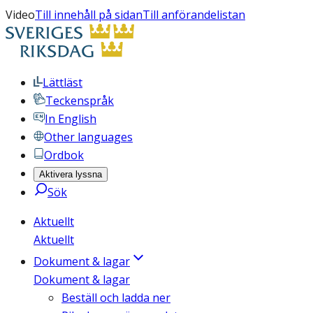
Video
Till innehåll på sidan
Till anförandelistan
Lättläst
Teckenspråk
In English
Other languages
Ordbok
Aktivera lyssna
Sök
Aktuellt
Aktuellt
Dokument & lagar
Dokument & lagar
Beställ och ladda ner