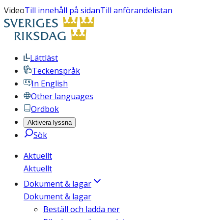
Video
Till innehåll på sidan
Till anförandelistan
Lättläst
Teckenspråk
In English
Other languages
Ordbok
Aktivera lyssna
Sök
Aktuellt
Aktuellt
Dokument & lagar
Dokument & lagar
Beställ och ladda ner