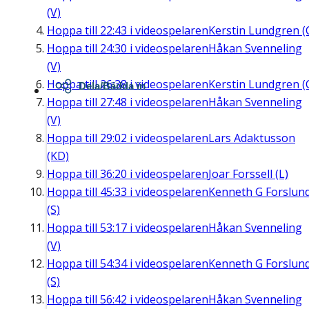
(V)
Hoppa till
22:43
i videospelaren
Kerstin Lundgren (
Hoppa till
24:30
i videospelaren
Håkan Svenneling
(V)
Hoppa till
26:38
i videospelaren
Kerstin Lundgren (
Dela/Bädda in
Hoppa till
27:48
i videospelaren
Håkan Svenneling
(V)
Hoppa till
29:02
i videospelaren
Lars Adaktusson
(KD)
Hoppa till
36:20
i videospelaren
Joar Forssell (L)
Hoppa till
45:33
i videospelaren
Kenneth G Forslun
(S)
Hoppa till
53:17
i videospelaren
Håkan Svenneling
(V)
Hoppa till
54:34
i videospelaren
Kenneth G Forslun
(S)
Hoppa till
56:42
i videospelaren
Håkan Svenneling