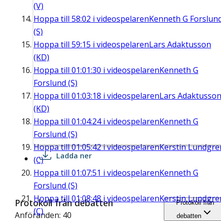
(V)
Hoppa till
58:02
i videospelaren
Kenneth G Forslun
(S)
Hoppa till
59:15
i videospelaren
Lars Adaktusson
(KD)
Hoppa till
01:01:30
i videospelaren
Kenneth G
Forslund (S)
Hoppa till
01:03:18
i videospelaren
Lars Adaktusso
(KD)
Hoppa till
01:04:24
i videospelaren
Kenneth G
Forslund (S)
Hoppa till
01:05:42
i videospelaren
Kerstin Lundgre
Ladda ner
(C)
Hoppa till
01:07:51
i videospelaren
Kenneth G
Forslund (S)
Hoppa till
01:08:48
i videospelaren
Kerstin Lundgre
Protokoll från debatten
Protokoll från
(C)
Anföranden: 40
debatten