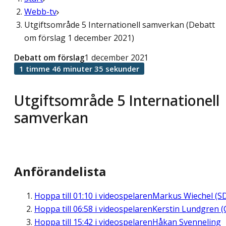
Webb-tv
Utgiftsområde 5 Internationell samverkan (Debatt
om förslag 1 december 2021)
Debatt om förslag
1 december 2021
1 timme 46 minuter 35 sekunder
Utgiftsområde 5 Internationell
samverkan
Anförandelista
Hoppa till
01:10
i videospelaren
Markus Wiechel (S
Hoppa till
06:58
i videospelaren
Kerstin Lundgren (
Hoppa till
15:42
i videospelaren
Håkan Svenneling