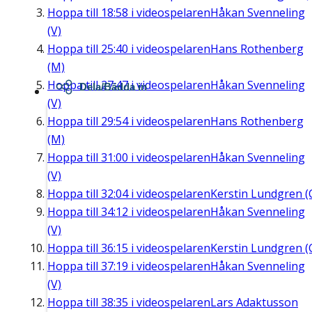
Hoppa till
18:58
i videospelaren
Håkan Svenneling
(V)
Hoppa till
25:40
i videospelaren
Hans Rothenberg
(M)
Hoppa till
27:47
i videospelaren
Håkan Svenneling
Dela/Bädda in
(V)
Hoppa till
29:54
i videospelaren
Hans Rothenberg
(M)
Hoppa till
31:00
i videospelaren
Håkan Svenneling
(V)
Hoppa till
32:04
i videospelaren
Kerstin Lundgren (
Hoppa till
34:12
i videospelaren
Håkan Svenneling
(V)
Hoppa till
36:15
i videospelaren
Kerstin Lundgren (
Hoppa till
37:19
i videospelaren
Håkan Svenneling
(V)
Hoppa till
38:35
i videospelaren
Lars Adaktusson