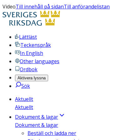
Video
Till innehåll på sidan
Till anförandelistan
Lättläst
Teckenspråk
In English
Other languages
Ordbok
Aktivera lyssna
Sök
Aktuellt
Aktuellt
Dokument & lagar
Dokument & lagar
Beställ och ladda ner