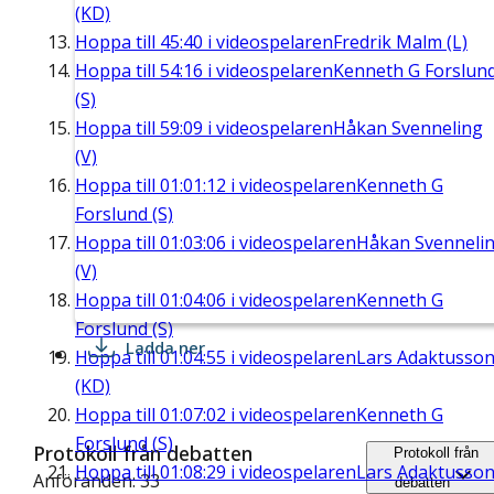
(KD)
Hoppa till
45:40
i videospelaren
Fredrik Malm (L)
Hoppa till
54:16
i videospelaren
Kenneth G Forslun
(S)
Hoppa till
59:09
i videospelaren
Håkan Svenneling
(V)
Hoppa till
01:01:12
i videospelaren
Kenneth G
Forslund (S)
Hoppa till
01:03:06
i videospelaren
Håkan Svenneli
(V)
Hoppa till
01:04:06
i videospelaren
Kenneth G
Forslund (S)
Ladda ner
Hoppa till
01:04:55
i videospelaren
Lars Adaktusso
(KD)
Hoppa till
01:07:02
i videospelaren
Kenneth G
Forslund (S)
Protokoll från debatten
Protokoll från
Hoppa till
01:08:29
i videospelaren
Lars Adaktusso
Anföranden: 33
debatten