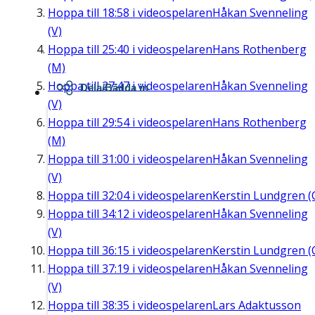
Hoppa till
18:58
i videospelaren
Håkan Svenneling
(V)
Hoppa till
25:40
i videospelaren
Hans Rothenberg
(M)
Hoppa till
27:47
i videospelaren
Håkan Svenneling
Dela/Bädda in
(V)
Hoppa till
29:54
i videospelaren
Hans Rothenberg
(M)
Hoppa till
31:00
i videospelaren
Håkan Svenneling
(V)
Hoppa till
32:04
i videospelaren
Kerstin Lundgren (
Hoppa till
34:12
i videospelaren
Håkan Svenneling
(V)
Hoppa till
36:15
i videospelaren
Kerstin Lundgren (
Hoppa till
37:19
i videospelaren
Håkan Svenneling
(V)
Hoppa till
38:35
i videospelaren
Lars Adaktusson