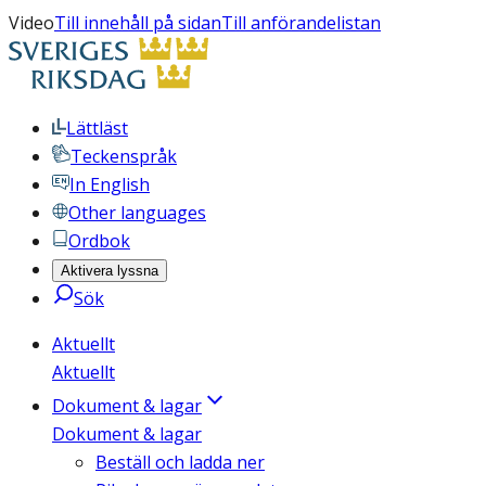
Video
Till innehåll på sidan
Till anförandelistan
Lättläst
Teckenspråk
In English
Other languages
Ordbok
Aktivera lyssna
Sök
Aktuellt
Aktuellt
Dokument & lagar
Dokument & lagar
Beställ och ladda ner