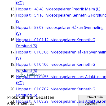
(KD)
Hoppa till
45:40
i videospelaren
Fredrik Malm (L)
Hoppa till
54:16
i videospelaren
Kenneth G Forslun
(S)
Hoppa till
59:09
i videospelaren
Håkan Svenneling
(V)
Hoppa till
01:01:12
i videospelaren
Kenneth G
Forslund (S)
Hoppa till
01:03:06
i videospelaren
Håkan Svenneli
(V)
Hoppa till
01:04:06
i videospelaren
Kenneth G
Forslund (S)
Ladda ner
Hoppa till
01:04:55
i videospelaren
Lars Adaktusso
(KD)
Hoppa till
01:07:02
i videospelaren
Kenneth G
Forslund (S)
Protokoll från debatten
Protokoll från
Hoppa till
01:08:29
i videospelaren
Lars Adaktusso
Anföranden: 33
debatten