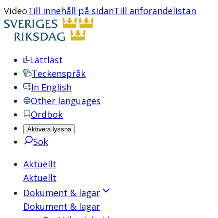
Video
Till innehåll på sidan
Till anförandelistan
Lättläst
Teckenspråk
In English
Other languages
Ordbok
Aktivera lyssna
Sök
Aktuellt
Aktuellt
Dokument & lagar
Dokument & lagar