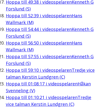
Hoppa till
49:38
i videospelaren
Kenneth G
Forslund (S)
Hoppa till
52:39
i videospelaren
Hans
Wallmark (M)
Hoppa till
54:44
i videospelaren
Kenneth G
Forslund (S)
Hoppa till
56:50
i videospelaren
Hans
Wallmark (M)
Hoppa till
57:55
i videospelaren
Kenneth G
Forslund (S)
Hoppa till
59:10
i videospelaren
Tredje vice
talman Kerstin Lundgren (C)
Hoppa till
01:08:17
i videospelaren
Håkan
Svenneling (V)
Hoppa till
01:10:21
i videospelaren
Tredje
vice talman Kerstin Lundgren (C)