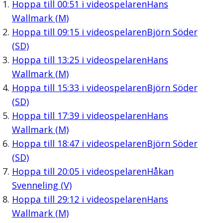
Hoppa till
00:51
i videospelaren
Hans
Wallmark (M)
Hoppa till
09:15
i videospelaren
Björn Söder
(SD)
Hoppa till
13:25
i videospelaren
Hans
Wallmark (M)
Hoppa till
15:33
i videospelaren
Björn Söder
(SD)
Hoppa till
17:39
i videospelaren
Hans
Wallmark (M)
Hoppa till
18:47
i videospelaren
Björn Söder
(SD)
Hoppa till
20:05
i videospelaren
Håkan
Svenneling (V)
Hoppa till
29:12
i videospelaren
Hans
Wallmark (M)