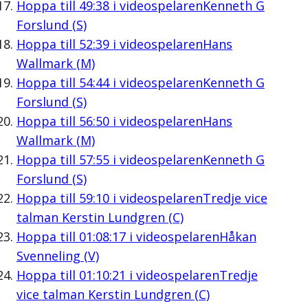
Hoppa till
49:38
i videospelaren
Kenneth G
Forslund (S)
Hoppa till
52:39
i videospelaren
Hans
Wallmark (M)
Hoppa till
54:44
i videospelaren
Kenneth G
Forslund (S)
Hoppa till
56:50
i videospelaren
Hans
Wallmark (M)
Hoppa till
57:55
i videospelaren
Kenneth G
Forslund (S)
Hoppa till
59:10
i videospelaren
Tredje vice
talman Kerstin Lundgren (C)
Hoppa till
01:08:17
i videospelaren
Håkan
Svenneling (V)
Hoppa till
01:10:21
i videospelaren
Tredje
vice talman Kerstin Lundgren (C)