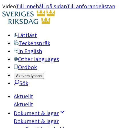
Video
Till innehåll på sidan
Till anförandelistan
Lättläst
Teckenspråk
In English
Other languages
Ordbok
Aktivera lyssna
Sök
Aktuellt
Aktuellt
Dokument & lagar
Dokument & lagar