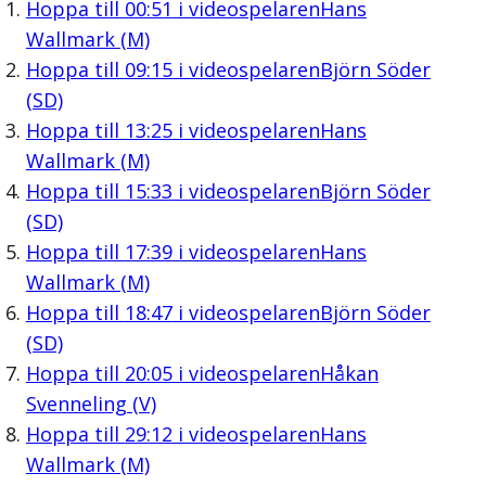
Hoppa till
00:51
i videospelaren
Hans
Wallmark (M)
Hoppa till
09:15
i videospelaren
Björn Söder
(SD)
Hoppa till
13:25
i videospelaren
Hans
Wallmark (M)
Hoppa till
15:33
i videospelaren
Björn Söder
(SD)
Hoppa till
17:39
i videospelaren
Hans
Wallmark (M)
Hoppa till
18:47
i videospelaren
Björn Söder
(SD)
Hoppa till
20:05
i videospelaren
Håkan
Svenneling (V)
Hoppa till
29:12
i videospelaren
Hans
Wallmark (M)