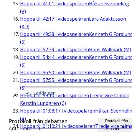
Hoppa till
41:01
i videospelaren
Håkan Svenneling
(V)
Hoppa till
42:17
i videospelaren
Lars Adaktusson
(KD)
Hoppa till
49:38
i videospelaren
Kenneth G Forslun
(S)
Hoppa till
52:39
i videospelaren
Hans Wallmark (M)
Hoppa till
54:44
i videospelaren
Kenneth G Forslun
(S)
Hoppa till
56:50
i videospelaren
Hans Wallmark (M)
Hoppa till
57:55
i videospelaren
Kenneth G Forslun
(S)
Ladda ner
Hoppa till
59:10
i videospelaren
Tredje vice talman
Kerstin Lundgren (C)
Hoppa till
01:08:17
i videospelaren
Håkan Svenneli
(V)
Protokoll från debatten
Protokoll från
Hoppa till
01:10:21
i videospelaren
Tredje vice talm
Anföranden: 32
debatten