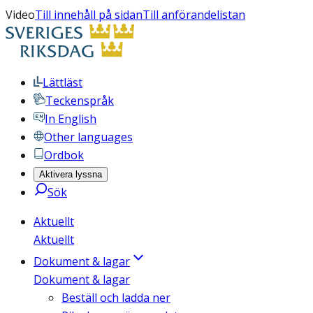
Video
Till innehåll på sidan
Till anförandelistan
Lättläst
Teckenspråk
In English
Other languages
Ordbok
Aktivera lyssna
Sök
Aktuellt
Aktuellt
Dokument & lagar
Dokument & lagar
Beställ och ladda ner