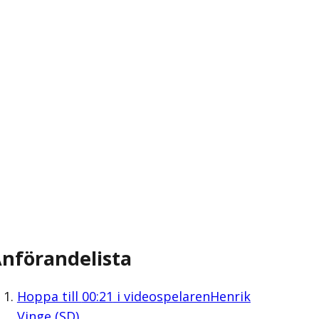
nförandelista
Hoppa till
00:21
i videospelaren
Henrik
Vinge (SD)