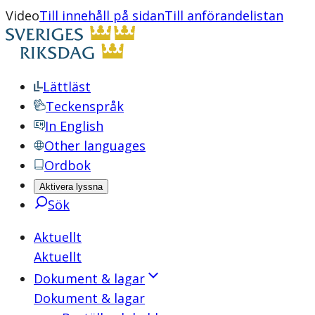
Video
Till innehåll på sidan
Till anförandelistan
Lättläst
Teckenspråk
In English
Other languages
Ordbok
Aktivera lyssna
Sök
Aktuellt
Aktuellt
Dokument & lagar
Dokument & lagar