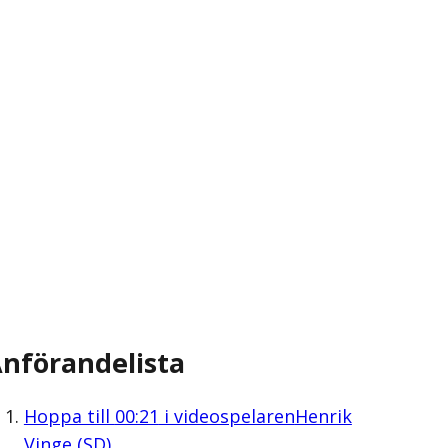
nförandelista
Hoppa till
00:21
i videospelaren
Henrik
Vinge (SD)