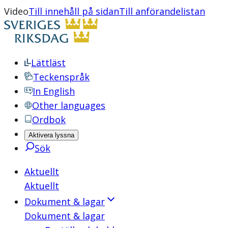
Video
Till innehåll på sidan
Till anförandelistan
Lättläst
Teckenspråk
In English
Other languages
Ordbok
Aktivera lyssna
Sök
Aktuellt
Aktuellt
Dokument & lagar
Dokument & lagar