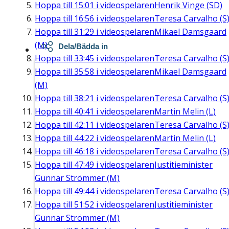
Hoppa till
15:01
i videospelaren
Henrik Vinge (SD)
Hoppa till
16:56
i videospelaren
Teresa Carvalho (S
Hoppa till
31:29
i videospelaren
Mikael Damsgaard
(M)
Dela/Bädda in
Hoppa till
33:45
i videospelaren
Teresa Carvalho (S
Hoppa till
35:58
i videospelaren
Mikael Damsgaard
(M)
Hoppa till
38:21
i videospelaren
Teresa Carvalho (S
Hoppa till
40:41
i videospelaren
Martin Melin (L)
Hoppa till
42:11
i videospelaren
Teresa Carvalho (S
Hoppa till
44:22
i videospelaren
Martin Melin (L)
Hoppa till
46:18
i videospelaren
Teresa Carvalho (S
Hoppa till
47:49
i videospelaren
Justitieminister
Gunnar Strömmer (M)
Hoppa till
49:44
i videospelaren
Teresa Carvalho (S
Hoppa till
51:52
i videospelaren
Justitieminister
Gunnar Strömmer (M)