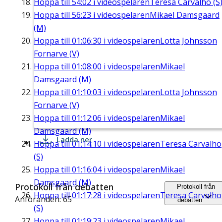
Hoppa till
54:02
i videospelaren
Teresa Carvalho (S
Hoppa till
56:23
i videospelaren
Mikael Damsgaard
(M)
Hoppa till
01:06:30
i videospelaren
Lotta Johnsson
Fornarve (V)
Hoppa till
01:08:00
i videospelaren
Mikael
Damsgaard (M)
Hoppa till
01:10:03
i videospelaren
Lotta Johnsson
Fornarve (V)
Hoppa till
01:12:06
i videospelaren
Mikael
Damsgaard (M)
Ladda ner
Hoppa till
01:14:10
i videospelaren
Teresa Carvalho
(S)
Hoppa till
01:16:04
i videospelaren
Mikael
Damsgaard (M)
Protokoll från debatten
Protokoll från
Hoppa till
01:17:28
i videospelaren
Teresa Carvalho
Anföranden: 65
debatten
(S)
Hoppa till
01:19:23
i videospelaren
Mikael