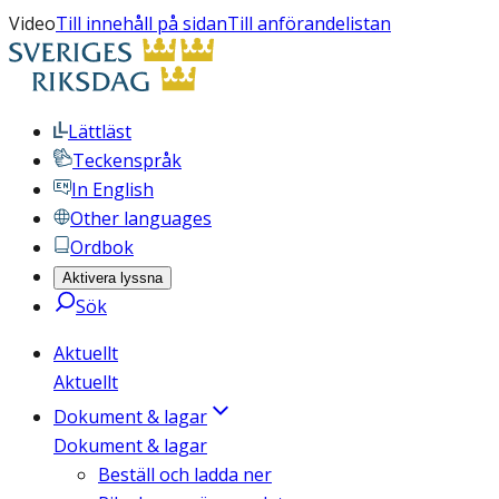
Video
Till innehåll på sidan
Till anförandelistan
Lättläst
Teckenspråk
In English
Other languages
Ordbok
Aktivera lyssna
Sök
Aktuellt
Aktuellt
Dokument & lagar
Dokument & lagar
Beställ och ladda ner