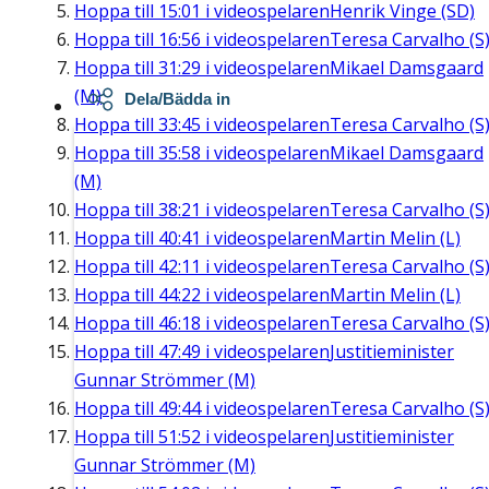
Hoppa till
15:01
i videospelaren
Henrik Vinge (SD)
Hoppa till
16:56
i videospelaren
Teresa Carvalho (S
Hoppa till
31:29
i videospelaren
Mikael Damsgaard
(M)
Dela/Bädda in
Hoppa till
33:45
i videospelaren
Teresa Carvalho (S
Hoppa till
35:58
i videospelaren
Mikael Damsgaard
(M)
Hoppa till
38:21
i videospelaren
Teresa Carvalho (S
Hoppa till
40:41
i videospelaren
Martin Melin (L)
Hoppa till
42:11
i videospelaren
Teresa Carvalho (S
Hoppa till
44:22
i videospelaren
Martin Melin (L)
Hoppa till
46:18
i videospelaren
Teresa Carvalho (S
Hoppa till
47:49
i videospelaren
Justitieminister
Gunnar Strömmer (M)
Hoppa till
49:44
i videospelaren
Teresa Carvalho (S
Hoppa till
51:52
i videospelaren
Justitieminister
Gunnar Strömmer (M)