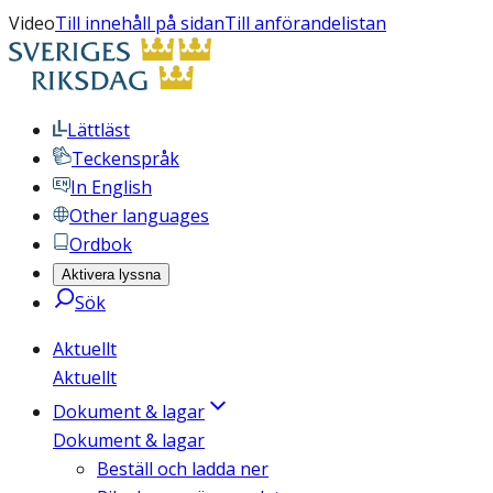
Video
Till innehåll på sidan
Till anförandelistan
Lättläst
Teckenspråk
In English
Other languages
Ordbok
Aktivera lyssna
Sök
Aktuellt
Aktuellt
Dokument & lagar
Dokument & lagar
Beställ och ladda ner