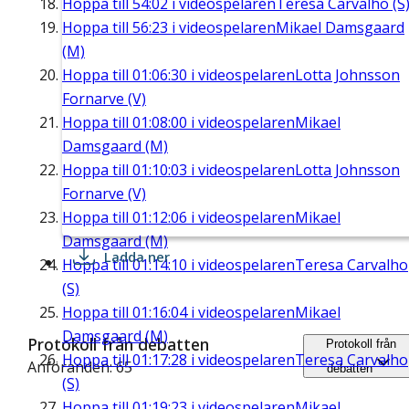
Hoppa till
54:02
i videospelaren
Teresa Carvalho (S
Hoppa till
56:23
i videospelaren
Mikael Damsgaard
(M)
Hoppa till
01:06:30
i videospelaren
Lotta Johnsson
Fornarve (V)
Hoppa till
01:08:00
i videospelaren
Mikael
Damsgaard (M)
Hoppa till
01:10:03
i videospelaren
Lotta Johnsson
Fornarve (V)
Hoppa till
01:12:06
i videospelaren
Mikael
Damsgaard (M)
Ladda ner
Hoppa till
01:14:10
i videospelaren
Teresa Carvalho
(S)
Hoppa till
01:16:04
i videospelaren
Mikael
Damsgaard (M)
Protokoll från debatten
Protokoll från
Hoppa till
01:17:28
i videospelaren
Teresa Carvalho
Anföranden: 65
debatten
(S)
Hoppa till
01:19:23
i videospelaren
Mikael