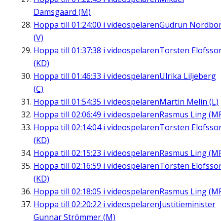
Damsgaard (M)
Hoppa till
01:24:00
i videospelaren
Gudrun Nordbo
(V)
Hoppa till
01:37:38
i videospelaren
Torsten Elofsso
(KD)
Hoppa till
01:46:33
i videospelaren
Ulrika Liljeberg
(C)
Hoppa till
01:54:35
i videospelaren
Martin Melin (L)
Hoppa till
02:06:49
i videospelaren
Rasmus Ling (M
Hoppa till
02:14:04
i videospelaren
Torsten Elofsso
(KD)
Hoppa till
02:15:23
i videospelaren
Rasmus Ling (M
Hoppa till
02:16:59
i videospelaren
Torsten Elofsso
(KD)
Hoppa till
02:18:05
i videospelaren
Rasmus Ling (M
Hoppa till
02:20:22
i videospelaren
Justitieminister
Gunnar Strömmer (M)