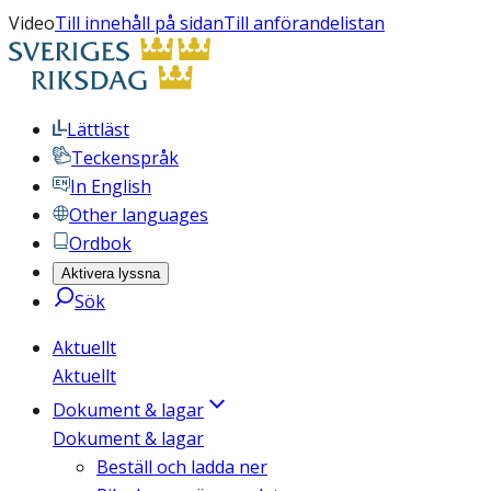
Video
Till innehåll på sidan
Till anförandelistan
Lättläst
Teckenspråk
In English
Other languages
Ordbok
Aktivera lyssna
Sök
Aktuellt
Aktuellt
Dokument & lagar
Dokument & lagar
Beställ och ladda ner