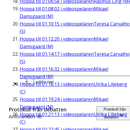
Hoppa till
01:06:58
i videospelaren
Rasmus Ling (M
Hoppa till
01:08:02
i videospelaren
Mikael
Damsgaard (M)
Hoppa till
01:10:15
i videospelaren
Teresa Carvalho
(S)
Hoppa till
01:12:20
i videospelaren
Mikael
Damsgaard (M)
Hoppa till
01:14:17
i videospelaren
Teresa Carvalho
(S)
Hoppa till
01:16:32
i videospelaren
Mikael
Damsgaard (M)
Ladda ner
Hoppa till
01:18:13
i videospelaren
Ulrika Liljeberg
(C)
Hoppa till
01:19:24
i videospelaren
Mikael
Damsgaard (M)
Protokoll från debatten
Protokoll från
Hoppa till
01:21:13
i videospelaren
Ulrika Liljeberg
Anföranden: 49
debatten
(C)
Hoppa till
01:22:45
i videospelaren
Mikael