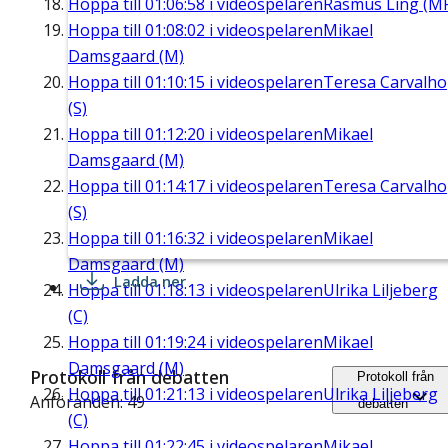
Hoppa till
01:06:58
i videospelaren
Rasmus Ling (M
Hoppa till
01:08:02
i videospelaren
Mikael
Damsgaard (M)
Hoppa till
01:10:15
i videospelaren
Teresa Carvalho
(S)
Hoppa till
01:12:20
i videospelaren
Mikael
Damsgaard (M)
Hoppa till
01:14:17
i videospelaren
Teresa Carvalho
(S)
Hoppa till
01:16:32
i videospelaren
Mikael
Damsgaard (M)
Ladda ner
Hoppa till
01:18:13
i videospelaren
Ulrika Liljeberg
(C)
Hoppa till
01:19:24
i videospelaren
Mikael
Damsgaard (M)
Protokoll från debatten
Protokoll från
Hoppa till
01:21:13
i videospelaren
Ulrika Liljeberg
Anföranden: 49
debatten
(C)
Hoppa till
01:22:45
i videospelaren
Mikael