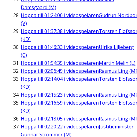
Damsgaard (M)
Hoppa till
01:24:00
i videospelaren
Gudrun Nordbo
(V)
Hoppa till
01:37:38
i videospelaren
Torsten Elofsso
(KD)
Hoppa till
01:46:33
i videospelaren
Ulrika Liljeberg
(C)
Hoppa till
01:54:35
i videospelaren
Martin Melin (L)
Hoppa till
02:06:49
i videospelaren
Rasmus Ling (M
Hoppa till
02:14:04
i videospelaren
Torsten Elofsso
(KD)
Hoppa till
02:15:23
i videospelaren
Rasmus Ling (M
Hoppa till
02:16:59
i videospelaren
Torsten Elofsso
(KD)
Hoppa till
02:18:05
i videospelaren
Rasmus Ling (M
Hoppa till
02:20:22
i videospelaren
Justitieminister
Gunnar Strömmer (M)