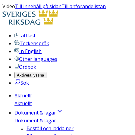
Video
Till innehåll på sidan
Till anförandelistan
Lättläst
Teckenspråk
In English
Other languages
Ordbok
Aktivera lyssna
Sök
Aktuellt
Aktuellt
Dokument & lagar
Dokument & lagar
Beställ och ladda ner