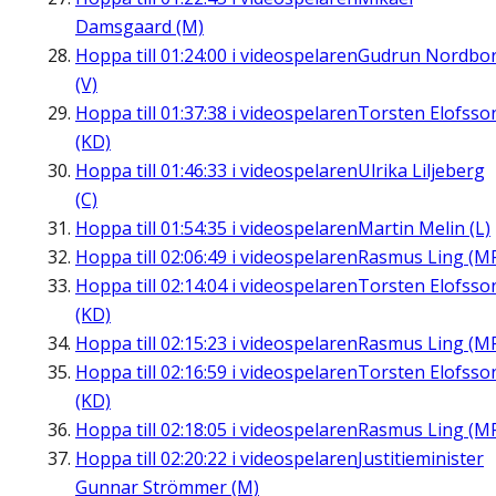
Damsgaard (M)
Hoppa till
01:24:00
i videospelaren
Gudrun Nordbo
(V)
Hoppa till
01:37:38
i videospelaren
Torsten Elofsso
(KD)
Hoppa till
01:46:33
i videospelaren
Ulrika Liljeberg
(C)
Hoppa till
01:54:35
i videospelaren
Martin Melin (L)
Hoppa till
02:06:49
i videospelaren
Rasmus Ling (M
Hoppa till
02:14:04
i videospelaren
Torsten Elofsso
(KD)
Hoppa till
02:15:23
i videospelaren
Rasmus Ling (M
Hoppa till
02:16:59
i videospelaren
Torsten Elofsso
(KD)
Hoppa till
02:18:05
i videospelaren
Rasmus Ling (M
Hoppa till
02:20:22
i videospelaren
Justitieminister
Gunnar Strömmer (M)