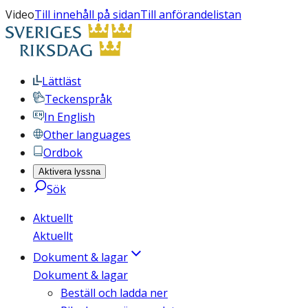
Video
Till innehåll på sidan
Till anförandelistan
Lättläst
Teckenspråk
In English
Other languages
Ordbok
Aktivera lyssna
Sök
Aktuellt
Aktuellt
Dokument & lagar
Dokument & lagar
Beställ och ladda ner