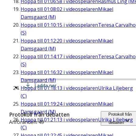
Hoppa till
01:06:58
i videospelaren
Rasmus Ling (M
Hoppa till
01:08:02
i videospelaren
Mikael
Damsgaard (M)
Hoppa till
01:10:15
i videospelaren
Teresa Carvalho
(S)
Hoppa till
01:12:20
i videospelaren
Mikael
Damsgaard (M)
Hoppa till
01:14:17
i videospelaren
Teresa Carvalho
(S)
Hoppa till
01:16:32
i videospelaren
Mikael
Damsgaard (M)
Ladda ner
Hoppa till
01:18:13
i videospelaren
Ulrika Liljeberg
(C)
Hoppa till
01:19:24
i videospelaren
Mikael
Damsgaard (M)
Protokoll från debatten
Protokoll från
Hoppa till
01:21:13
i videospelaren
Ulrika Liljeberg
Anföranden: 49
debatten
(C)
Hoppa till
01:22:45
i videospelaren
Mikael