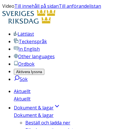
Video
Till innehåll på sidan
Till anförandelistan
Lättläst
Teckenspråk
In English
Other languages
Ordbok
Aktivera lyssna
Sök
Aktuellt
Aktuellt
Dokument & lagar
Dokument & lagar
Beställ och ladda ner