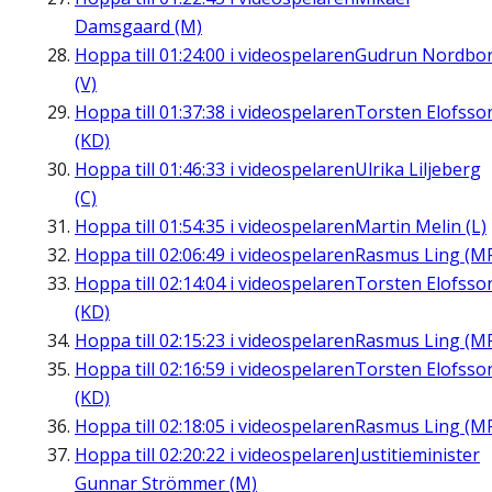
Damsgaard (M)
Hoppa till
01:24:00
i videospelaren
Gudrun Nordbo
(V)
Hoppa till
01:37:38
i videospelaren
Torsten Elofsso
(KD)
Hoppa till
01:46:33
i videospelaren
Ulrika Liljeberg
(C)
Hoppa till
01:54:35
i videospelaren
Martin Melin (L)
Hoppa till
02:06:49
i videospelaren
Rasmus Ling (M
Hoppa till
02:14:04
i videospelaren
Torsten Elofsso
(KD)
Hoppa till
02:15:23
i videospelaren
Rasmus Ling (M
Hoppa till
02:16:59
i videospelaren
Torsten Elofsso
(KD)
Hoppa till
02:18:05
i videospelaren
Rasmus Ling (M
Hoppa till
02:20:22
i videospelaren
Justitieminister
Gunnar Strömmer (M)