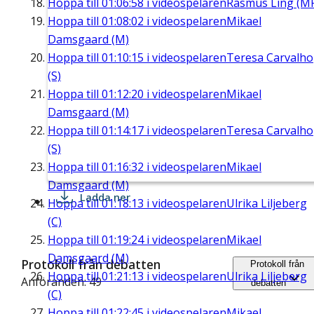
Hoppa till
01:06:58
i videospelaren
Rasmus Ling (M
Hoppa till
01:08:02
i videospelaren
Mikael
Damsgaard (M)
Hoppa till
01:10:15
i videospelaren
Teresa Carvalho
(S)
Hoppa till
01:12:20
i videospelaren
Mikael
Damsgaard (M)
Hoppa till
01:14:17
i videospelaren
Teresa Carvalho
(S)
Hoppa till
01:16:32
i videospelaren
Mikael
Damsgaard (M)
Ladda ner
Hoppa till
01:18:13
i videospelaren
Ulrika Liljeberg
(C)
Hoppa till
01:19:24
i videospelaren
Mikael
Damsgaard (M)
Protokoll från debatten
Protokoll från
Hoppa till
01:21:13
i videospelaren
Ulrika Liljeberg
Anföranden: 49
debatten
(C)
Hoppa till
01:22:45
i videospelaren
Mikael