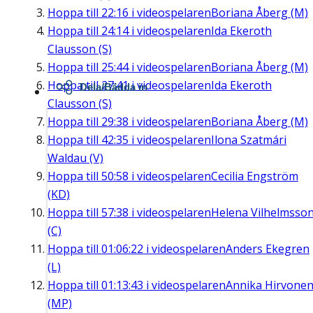
Hoppa till
22:16
i videospelaren
Boriana Åberg (M)
Hoppa till
24:14
i videospelaren
Ida Ekeroth
Clausson (S)
Hoppa till
25:44
i videospelaren
Boriana Åberg (M)
Hoppa till
27:41
i videospelaren
Ida Ekeroth
Dela/Bädda in
Clausson (S)
Hoppa till
29:38
i videospelaren
Boriana Åberg (M)
Hoppa till
42:35
i videospelaren
Ilona Szatmári
Waldau (V)
Hoppa till
50:58
i videospelaren
Cecilia Engström
(KD)
Hoppa till
57:38
i videospelaren
Helena Vilhelmsso
(C)
Hoppa till
01:06:22
i videospelaren
Anders Ekegren
(L)
Hoppa till
01:13:43
i videospelaren
Annika Hirvone
(MP)