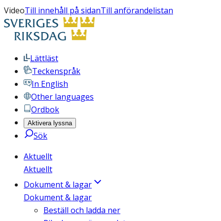
Video
Till innehåll på sidan
Till anförandelistan
Lättläst
Teckenspråk
In English
Other languages
Ordbok
Aktivera lyssna
Sök
Aktuellt
Aktuellt
Dokument & lagar
Dokument & lagar
Beställ och ladda ner