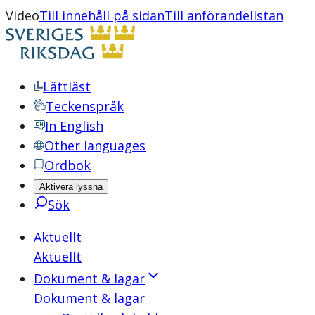
Video
Till innehåll på sidan
Till anförandelistan
Lättläst
Teckenspråk
In English
Other languages
Ordbok
Aktivera lyssna
Sök
Aktuellt
Aktuellt
Dokument & lagar
Dokument & lagar