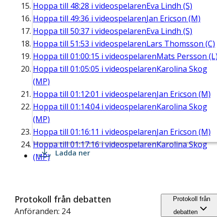
Hoppa till
48:28
i videospelaren
Eva Lindh (S)
Hoppa till
49:36
i videospelaren
Jan Ericson (M)
Hoppa till
50:37
i videospelaren
Eva Lindh (S)
Hoppa till
51:53
i videospelaren
Lars Thomsson (C)
Hoppa till
01:00:15
i videospelaren
Mats Persson (L
Hoppa till
01:05:05
i videospelaren
Karolina Skog
(MP)
Hoppa till
01:12:01
i videospelaren
Jan Ericson (M)
Hoppa till
01:14:04
i videospelaren
Karolina Skog
(MP)
Hoppa till
01:16:11
i videospelaren
Jan Ericson (M)
Hoppa till
01:17:16
i videospelaren
Karolina Skog
Ladda ner
(MP)
Protokoll från debatten
Protokoll från
Anföranden: 24
debatten