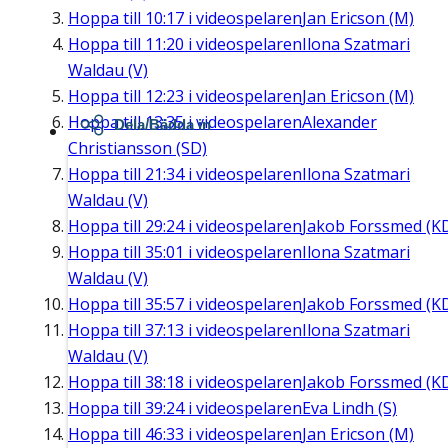
Hoppa till
10:17
i videospelaren
Jan Ericson (M)
Hoppa till
11:20
i videospelaren
Ilona Szatmari
Waldau (V)
Hoppa till
12:23
i videospelaren
Jan Ericson (M)
Hoppa till
13:35
i videospelaren
Alexander
Dela/Bädda in
Christiansson (SD)
Hoppa till
21:34
i videospelaren
Ilona Szatmari
Waldau (V)
Hoppa till
29:24
i videospelaren
Jakob Forssmed (K
Hoppa till
35:01
i videospelaren
Ilona Szatmari
Waldau (V)
Hoppa till
35:57
i videospelaren
Jakob Forssmed (K
Hoppa till
37:13
i videospelaren
Ilona Szatmari
Waldau (V)
Hoppa till
38:18
i videospelaren
Jakob Forssmed (K
Hoppa till
39:24
i videospelaren
Eva Lindh (S)
Hoppa till
46:33
i videospelaren
Jan Ericson (M)