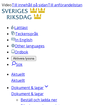
Video
Till innehåll på sidan
Till anförandelistan
Lättläst
Teckenspråk
In English
Other languages
Ordbok
Aktivera lyssna
Sök
Aktuellt
Aktuellt
Dokument & lagar
Dokument & lagar
Beställ och ladda ner