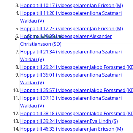
Hoppa till
10:17
i videospelaren
Jan Ericson (M)
Hoppa till
11:20
i videospelaren
Ilona Szatmari
Waldau (V)
Hoppa till
12:23
i videospelaren
Jan Ericson (M)
Hoppa till
13:35
i videospelaren
Alexander
Dela/Bädda in
Christiansson (SD)
Hoppa till
21:34
i videospelaren
Ilona Szatmari
Waldau (V)
Hoppa till
29:24
i videospelaren
Jakob Forssmed (K
Hoppa till
35:01
i videospelaren
Ilona Szatmari
Waldau (V)
Hoppa till
35:57
i videospelaren
Jakob Forssmed (K
Hoppa till
37:13
i videospelaren
Ilona Szatmari
Waldau (V)
Hoppa till
38:18
i videospelaren
Jakob Forssmed (K
Hoppa till
39:24
i videospelaren
Eva Lindh (S)
Hoppa till
46:33
i videospelaren
Jan Ericson (M)