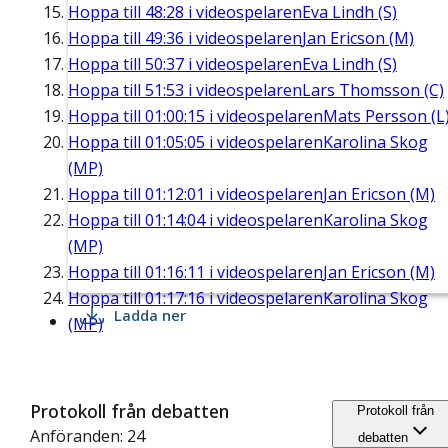
Hoppa till
48:28
i videospelaren
Eva Lindh (S)
Hoppa till
49:36
i videospelaren
Jan Ericson (M)
Hoppa till
50:37
i videospelaren
Eva Lindh (S)
Hoppa till
51:53
i videospelaren
Lars Thomsson (C)
Hoppa till
01:00:15
i videospelaren
Mats Persson (L
Hoppa till
01:05:05
i videospelaren
Karolina Skog
(MP)
Hoppa till
01:12:01
i videospelaren
Jan Ericson (M)
Hoppa till
01:14:04
i videospelaren
Karolina Skog
(MP)
Hoppa till
01:16:11
i videospelaren
Jan Ericson (M)
Hoppa till
01:17:16
i videospelaren
Karolina Skog
Ladda ner
(MP)
Protokoll från debatten
Protokoll från
Anföranden: 24
debatten