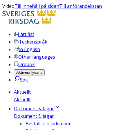
Video
Till innehåll på sidan
Till anförandelistan
Lättläst
Teckenspråk
In English
Other languages
Ordbok
Aktivera lyssna
Sök
Aktuellt
Aktuellt
Dokument & lagar
Dokument & lagar
Beställ och ladda ner