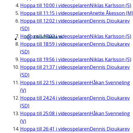
Hoppa till
10:00
i videospelaren
Niklas Karlsson (S)
Hoppa till
11:15
i videospelaren
Anette Åkesson (M
Hoppa till
12:02
i videospelaren
Dennis Dioukarev
(SD)
Hoppa till
17:02
i videospelaren
Niklas Karlsson (S)
Dela/Bädda in
Hoppa till
18:59
i videospelaren
Dennis Dioukarev
(SD)
Hoppa till
19:56
i videospelaren
Niklas Karlsson (S)
Hoppa till
21:37
i videospelaren
Dennis Dioukarev
(SD)
Hoppa till
22:15
i videospelaren
Håkan Svenneling
(V)
Hoppa till
24:24
i videospelaren
Dennis Dioukarev
(SD)
Hoppa till
25:08
i videospelaren
Håkan Svenneling
(V)
Hoppa till
26:41
i videospelaren
Dennis Dioukarev