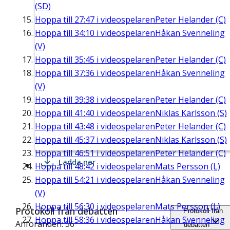
(SD)
Hoppa till
27:47
i videospelaren
Peter Helander (C)
Hoppa till
34:10
i videospelaren
Håkan Svenneling
(V)
Hoppa till
35:45
i videospelaren
Peter Helander (C)
Hoppa till
37:36
i videospelaren
Håkan Svenneling
(V)
Hoppa till
39:38
i videospelaren
Peter Helander (C)
Hoppa till
41:40
i videospelaren
Niklas Karlsson (S)
Hoppa till
43:48
i videospelaren
Peter Helander (C)
Hoppa till
45:37
i videospelaren
Niklas Karlsson (S)
Hoppa till
46:51
i videospelaren
Peter Helander (C)
Ladda ner
Hoppa till
48:42
i videospelaren
Mats Persson (L)
Hoppa till
54:21
i videospelaren
Håkan Svenneling
(V)
Hoppa till
56:30
i videospelaren
Mats Persson (L)
Protokoll från debatten
Protokoll från
Hoppa till
58:36
i videospelaren
Håkan Svenneling
Anföranden: 56
debatten