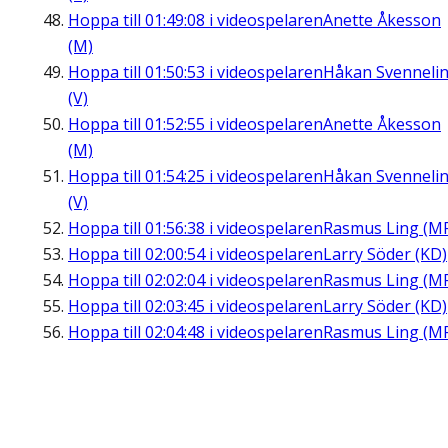
Hoppa till
01:49:08
i videospelaren
Anette Åkesson
(M)
Hoppa till
01:50:53
i videospelaren
Håkan Svenneli
(V)
Hoppa till
01:52:55
i videospelaren
Anette Åkesson
(M)
Hoppa till
01:54:25
i videospelaren
Håkan Svenneli
(V)
Hoppa till
01:56:38
i videospelaren
Rasmus Ling (M
Hoppa till
02:00:54
i videospelaren
Larry Söder (KD)
Hoppa till
02:02:04
i videospelaren
Rasmus Ling (M
Hoppa till
02:03:45
i videospelaren
Larry Söder (KD)
Hoppa till
02:04:48
i videospelaren
Rasmus Ling (M