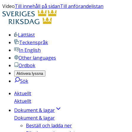
Video
Till innehåll på sidan
Till anförandelistan
Lättläst
Teckenspråk
In English
Other languages
Ordbok
Aktivera lyssna
Sök
Aktuellt
Aktuellt
Dokument & lagar
Dokument & lagar
Beställ och ladda ner