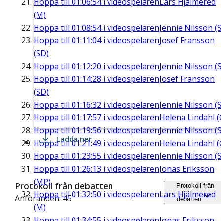
Hoppa till
01:06:54
i videospelaren
Lars Hjälmered
(M)
Hoppa till
01:08:54
i videospelaren
Jennie Nilsson (S
Hoppa till
01:11:04
i videospelaren
Josef Fransson
(SD)
Hoppa till
01:12:20
i videospelaren
Jennie Nilsson (S
Hoppa till
01:14:28
i videospelaren
Josef Fransson
(SD)
Hoppa till
01:16:32
i videospelaren
Jennie Nilsson (S
Hoppa till
01:17:57
i videospelaren
Helena Lindahl (
Hoppa till
01:19:56
i videospelaren
Jennie Nilsson (S
Ladda ner
Hoppa till
01:21:49
i videospelaren
Helena Lindahl (
Hoppa till
01:23:55
i videospelaren
Jennie Nilsson (S
Hoppa till
01:26:13
i videospelaren
Jonas Eriksson
(MP)
Protokoll från debatten
Protokoll från
Hoppa till
01:32:50
i videospelaren
Lars Hjälmered
Anföranden: 45
debatten
(M)
Hoppa till
01:34:55
i videospelaren
Jonas Eriksson