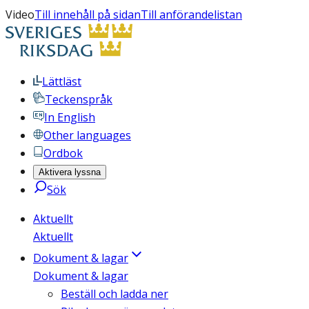
Video
Till innehåll på sidan
Till anförandelistan
Lättläst
Teckenspråk
In English
Other languages
Ordbok
Aktivera lyssna
Sök
Aktuellt
Aktuellt
Dokument & lagar
Dokument & lagar
Beställ och ladda ner