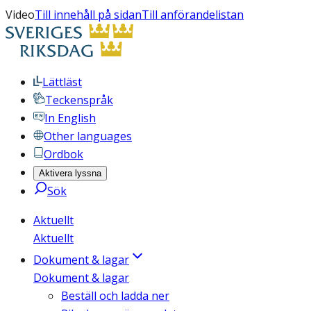
Video
Till innehåll på sidan
Till anförandelistan
Lättläst
Teckenspråk
In English
Other languages
Ordbok
Aktivera lyssna
Sök
Aktuellt
Aktuellt
Dokument & lagar
Dokument & lagar
Beställ och ladda ner