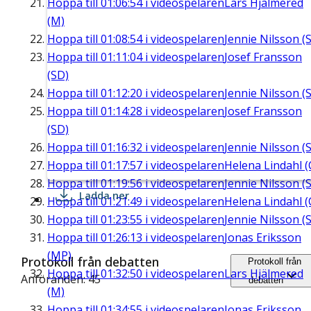
Hoppa till
01:06:54
i videospelaren
Lars Hjälmered
(M)
Hoppa till
01:08:54
i videospelaren
Jennie Nilsson (S
Hoppa till
01:11:04
i videospelaren
Josef Fransson
(SD)
Hoppa till
01:12:20
i videospelaren
Jennie Nilsson (S
Hoppa till
01:14:28
i videospelaren
Josef Fransson
(SD)
Hoppa till
01:16:32
i videospelaren
Jennie Nilsson (S
Hoppa till
01:17:57
i videospelaren
Helena Lindahl (
Hoppa till
01:19:56
i videospelaren
Jennie Nilsson (S
Ladda ner
Hoppa till
01:21:49
i videospelaren
Helena Lindahl (
Hoppa till
01:23:55
i videospelaren
Jennie Nilsson (S
Hoppa till
01:26:13
i videospelaren
Jonas Eriksson
(MP)
Protokoll från debatten
Protokoll från
Hoppa till
01:32:50
i videospelaren
Lars Hjälmered
Anföranden: 45
debatten
(M)
Hoppa till
01:34:55
i videospelaren
Jonas Eriksson