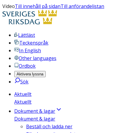
Video
Till innehåll på sidan
Till anförandelistan
Lättläst
Teckenspråk
In English
Other languages
Ordbok
Aktivera lyssna
Sök
Aktuellt
Aktuellt
Dokument & lagar
Dokument & lagar
Beställ och ladda ner