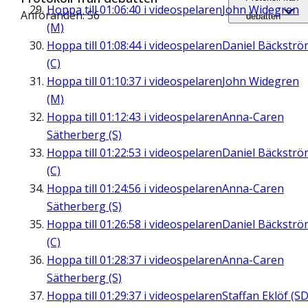
Hoppa till
01:06:40
i videospelaren
John Widegren
Anföranden: 56
debatten
(M)
Hoppa till
01:08:44
i videospelaren
Daniel Bäckströ
(C)
Hoppa till
01:10:37
i videospelaren
John Widegren
(M)
Hoppa till
01:12:43
i videospelaren
Anna-Caren
Sätherberg (S)
Hoppa till
01:22:53
i videospelaren
Daniel Bäckströ
(C)
Hoppa till
01:24:56
i videospelaren
Anna-Caren
Sätherberg (S)
Hoppa till
01:26:58
i videospelaren
Daniel Bäckströ
(C)
Hoppa till
01:28:37
i videospelaren
Anna-Caren
Sätherberg (S)
Hoppa till
01:29:37
i videospelaren
Staffan Eklöf (SD