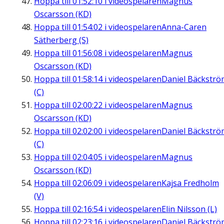
Hoppa till
01:52:10
i videospelaren
Magnus
Oscarsson (KD)
Hoppa till
01:54:02
i videospelaren
Anna-Caren
Sätherberg (S)
Hoppa till
01:56:08
i videospelaren
Magnus
Oscarsson (KD)
Hoppa till
01:58:14
i videospelaren
Daniel Bäckströ
(C)
Hoppa till
02:00:22
i videospelaren
Magnus
Oscarsson (KD)
Hoppa till
02:02:00
i videospelaren
Daniel Bäckströ
(C)
Hoppa till
02:04:05
i videospelaren
Magnus
Oscarsson (KD)
Hoppa till
02:06:09
i videospelaren
Kajsa Fredholm
(V)
Hoppa till
02:16:54
i videospelaren
Elin Nilsson (L)
Hoppa till
02:23:16
i videospelaren
Daniel Bäckströ