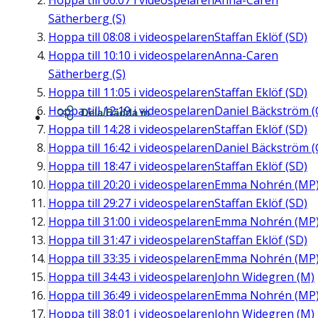
Hoppa till
06:07
i videospelaren
Anna-Caren
Sätherberg (S)
Hoppa till
08:08
i videospelaren
Staffan Eklöf (SD)
Hoppa till
10:10
i videospelaren
Anna-Caren
Sätherberg (S)
Hoppa till
11:05
i videospelaren
Staffan Eklöf (SD)
Hoppa till
12:19
i videospelaren
Daniel Bäckström (
Dela/Bädda in
Hoppa till
14:28
i videospelaren
Staffan Eklöf (SD)
Hoppa till
16:42
i videospelaren
Daniel Bäckström (
Hoppa till
18:47
i videospelaren
Staffan Eklöf (SD)
Hoppa till
20:20
i videospelaren
Emma Nohrén (MP
Hoppa till
29:27
i videospelaren
Staffan Eklöf (SD)
Hoppa till
31:00
i videospelaren
Emma Nohrén (MP
Hoppa till
31:47
i videospelaren
Staffan Eklöf (SD)
Hoppa till
33:35
i videospelaren
Emma Nohrén (MP
Hoppa till
34:43
i videospelaren
John Widegren (M)
Hoppa till
36:49
i videospelaren
Emma Nohrén (MP
Hoppa till
38:01
i videospelaren
John Widegren (M)