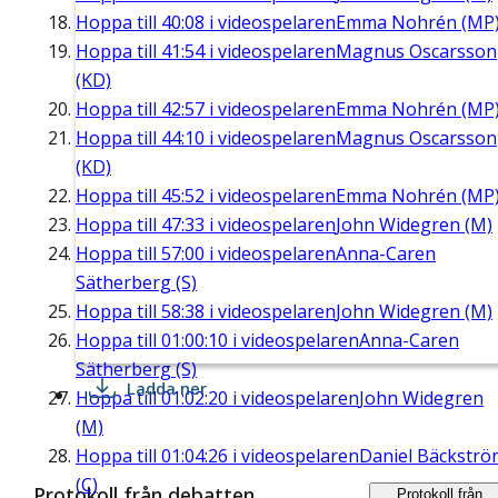
Hoppa till
40:08
i videospelaren
Emma Nohrén (MP
Hoppa till
41:54
i videospelaren
Magnus Oscarsson
(KD)
Hoppa till
42:57
i videospelaren
Emma Nohrén (MP
Hoppa till
44:10
i videospelaren
Magnus Oscarsson
(KD)
Hoppa till
45:52
i videospelaren
Emma Nohrén (MP
Hoppa till
47:33
i videospelaren
John Widegren (M)
Hoppa till
57:00
i videospelaren
Anna-Caren
Sätherberg (S)
Hoppa till
58:38
i videospelaren
John Widegren (M)
Hoppa till
01:00:10
i videospelaren
Anna-Caren
Sätherberg (S)
Ladda ner
Hoppa till
01:02:20
i videospelaren
John Widegren
(M)
Hoppa till
01:04:26
i videospelaren
Daniel Bäckströ
(C)
Protokoll från debatten
Protokoll från