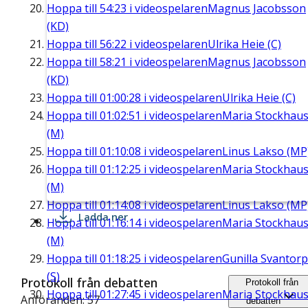
Hoppa till
54:23
i videospelaren
Magnus Jacobsson
(KD)
Hoppa till
56:22
i videospelaren
Ulrika Heie (C)
Hoppa till
58:21
i videospelaren
Magnus Jacobsson
(KD)
Hoppa till
01:00:28
i videospelaren
Ulrika Heie (C)
Hoppa till
01:02:51
i videospelaren
Maria Stockhau
(M)
Hoppa till
01:10:08
i videospelaren
Linus Lakso (MP
Hoppa till
01:12:25
i videospelaren
Maria Stockhau
(M)
Hoppa till
01:14:08
i videospelaren
Linus Lakso (MP
Ladda ner
Hoppa till
01:16:14
i videospelaren
Maria Stockhau
(M)
Hoppa till
01:18:25
i videospelaren
Gunilla Svantorp
(S)
Protokoll från debatten
Protokoll från
Hoppa till
01:27:45
i videospelaren
Maria Stockhau
Anföranden: 57
debatten