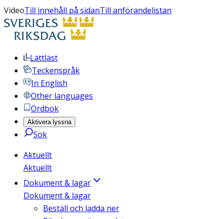
Video
Till innehåll på sidan
Till anförandelistan
Lättläst
Teckenspråk
In English
Other languages
Ordbok
Aktivera lyssna
Sök
Aktuellt
Aktuellt
Dokument & lagar
Dokument & lagar
Beställ och ladda ner