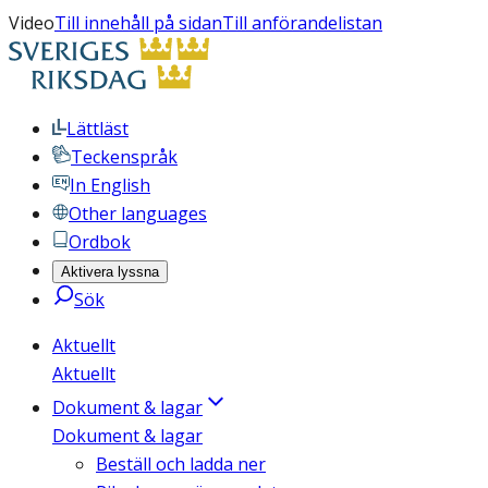
Video
Till innehåll på sidan
Till anförandelistan
Lättläst
Teckenspråk
In English
Other languages
Ordbok
Aktivera lyssna
Sök
Aktuellt
Aktuellt
Dokument & lagar
Dokument & lagar
Beställ och ladda ner