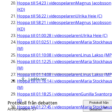
Hoppa till
54:23
i videospelaren
Magnus Jacobsson
(KD)
Hoppa till
56:22
i videospelaren
Ulrika Heie (C)
Hoppa till
58:21
i videospelaren
Magnus Jacobsson
(KD)
Hoppa till
01:00:28
i videospelaren
Ulrika Heie (C)
Hoppa till
01:02:51
i videospelaren
Maria Stockhau
(M)
Hoppa till
01:10:08
i videospelaren
Linus Lakso (MP
Hoppa till
01:12:25
i videospelaren
Maria Stockhau
(M)
Hoppa till
01:14:08
i videospelaren
Linus Lakso (MP
Ladda ner
Hoppa till
01:16:14
i videospelaren
Maria Stockhau
(M)
Hoppa till
01:18:25
i videospelaren
Gunilla Svantorp
(S)
Protokoll från debatten
Protokoll från
Hoppa till
01:27:45
i videospelaren
Maria Stockhau
Anföranden: 57
debatten