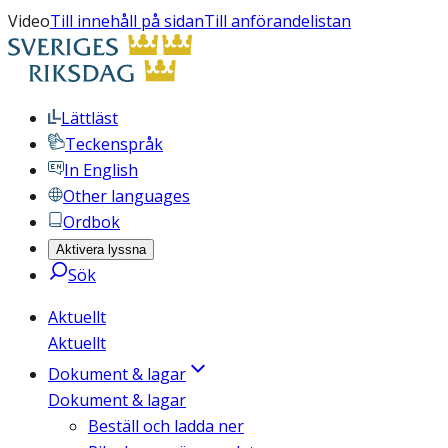
Video
Till innehåll på sidan
Till anförandelistan
Lättläst
Teckenspråk
In English
Other languages
Ordbok
Aktivera lyssna
Sök
Aktuellt
Aktuellt
Dokument & lagar
Dokument & lagar
Beställ och ladda ner