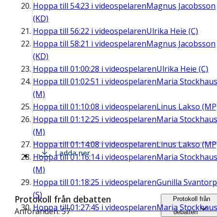
Hoppa till
54:23
i videospelaren
Magnus Jacobsson
(KD)
Hoppa till
56:22
i videospelaren
Ulrika Heie (C)
Hoppa till
58:21
i videospelaren
Magnus Jacobsson
(KD)
Hoppa till
01:00:28
i videospelaren
Ulrika Heie (C)
Hoppa till
01:02:51
i videospelaren
Maria Stockhau
(M)
Hoppa till
01:10:08
i videospelaren
Linus Lakso (MP
Hoppa till
01:12:25
i videospelaren
Maria Stockhau
(M)
Hoppa till
01:14:08
i videospelaren
Linus Lakso (MP
Ladda ner
Hoppa till
01:16:14
i videospelaren
Maria Stockhau
(M)
Hoppa till
01:18:25
i videospelaren
Gunilla Svantorp
(S)
Protokoll från debatten
Protokoll från
Hoppa till
01:27:45
i videospelaren
Maria Stockhau
Anföranden: 57
debatten