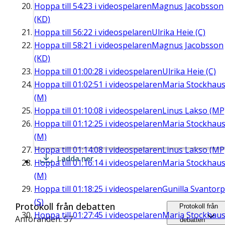
Hoppa till
54:23
i videospelaren
Magnus Jacobsson
(KD)
Hoppa till
56:22
i videospelaren
Ulrika Heie (C)
Hoppa till
58:21
i videospelaren
Magnus Jacobsson
(KD)
Hoppa till
01:00:28
i videospelaren
Ulrika Heie (C)
Hoppa till
01:02:51
i videospelaren
Maria Stockhau
(M)
Hoppa till
01:10:08
i videospelaren
Linus Lakso (MP
Hoppa till
01:12:25
i videospelaren
Maria Stockhau
(M)
Hoppa till
01:14:08
i videospelaren
Linus Lakso (MP
Ladda ner
Hoppa till
01:16:14
i videospelaren
Maria Stockhau
(M)
Hoppa till
01:18:25
i videospelaren
Gunilla Svantorp
(S)
Protokoll från debatten
Protokoll från
Hoppa till
01:27:45
i videospelaren
Maria Stockhau
Anföranden: 57
debatten