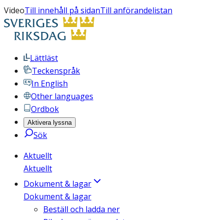
Video
Till innehåll på sidan
Till anförandelistan
Lättläst
Teckenspråk
In English
Other languages
Ordbok
Aktivera lyssna
Sök
Aktuellt
Aktuellt
Dokument & lagar
Dokument & lagar
Beställ och ladda ner