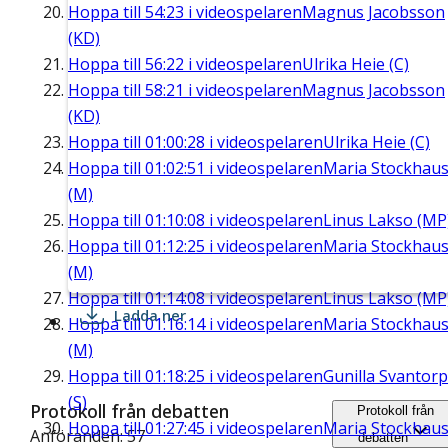
Hoppa till
54:23
i videospelaren
Magnus Jacobsson
(KD)
Hoppa till
56:22
i videospelaren
Ulrika Heie (C)
Hoppa till
58:21
i videospelaren
Magnus Jacobsson
(KD)
Hoppa till
01:00:28
i videospelaren
Ulrika Heie (C)
Hoppa till
01:02:51
i videospelaren
Maria Stockhau
(M)
Hoppa till
01:10:08
i videospelaren
Linus Lakso (MP
Hoppa till
01:12:25
i videospelaren
Maria Stockhau
(M)
Hoppa till
01:14:08
i videospelaren
Linus Lakso (MP
Ladda ner
Hoppa till
01:16:14
i videospelaren
Maria Stockhau
(M)
Hoppa till
01:18:25
i videospelaren
Gunilla Svantorp
(S)
Protokoll från debatten
Protokoll från
Hoppa till
01:27:45
i videospelaren
Maria Stockhau
Anföranden: 57
debatten