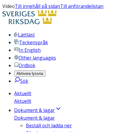
Video
Till innehåll på sidan
Till anförandelistan
Lättläst
Teckenspråk
In English
Other languages
Ordbok
Aktivera lyssna
Sök
Aktuellt
Aktuellt
Dokument & lagar
Dokument & lagar
Beställ och ladda ner