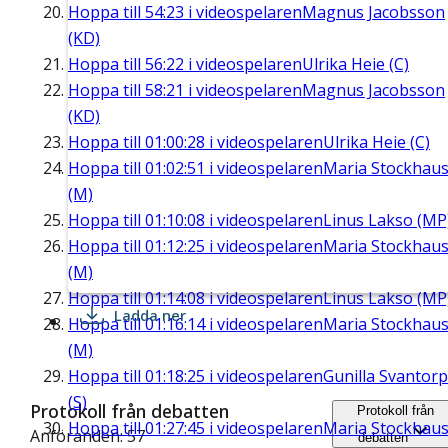
Hoppa till
54:23
i videospelaren
Magnus Jacobsson
(KD)
Hoppa till
56:22
i videospelaren
Ulrika Heie (C)
Hoppa till
58:21
i videospelaren
Magnus Jacobsson
(KD)
Hoppa till
01:00:28
i videospelaren
Ulrika Heie (C)
Hoppa till
01:02:51
i videospelaren
Maria Stockhau
(M)
Hoppa till
01:10:08
i videospelaren
Linus Lakso (MP
Hoppa till
01:12:25
i videospelaren
Maria Stockhau
(M)
Hoppa till
01:14:08
i videospelaren
Linus Lakso (MP
Ladda ner
Hoppa till
01:16:14
i videospelaren
Maria Stockhau
(M)
Hoppa till
01:18:25
i videospelaren
Gunilla Svantorp
(S)
Protokoll från debatten
Protokoll från
Hoppa till
01:27:45
i videospelaren
Maria Stockhau
Anföranden: 57
debatten