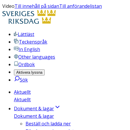
Video
Till innehåll på sidan
Till anförandelistan
Lättläst
Teckenspråk
In English
Other languages
Ordbok
Aktivera lyssna
Sök
Aktuellt
Aktuellt
Dokument & lagar
Dokument & lagar
Beställ och ladda ner