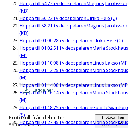
Hoppa till
54:23
i videospelaren
Magnus Jacobsson
(KD)
Hoppa till
56:22
i videospelaren
Ulrika Heie (C)
Hoppa till
58:21
i videospelaren
Magnus Jacobsson
(KD)
Hoppa till
01:00:28
i videospelaren
Ulrika Heie (C)
Hoppa till
01:02:51
i videospelaren
Maria Stockhau
(M)
Hoppa till
01:10:08
i videospelaren
Linus Lakso (MP
Hoppa till
01:12:25
i videospelaren
Maria Stockhau
(M)
Hoppa till
01:14:08
i videospelaren
Linus Lakso (MP
Ladda ner
Hoppa till
01:16:14
i videospelaren
Maria Stockhau
(M)
Hoppa till
01:18:25
i videospelaren
Gunilla Svantorp
(S)
Protokoll från debatten
Protokoll från
Hoppa till
01:27:45
i videospelaren
Maria Stockhau
Anföranden: 57
debatten