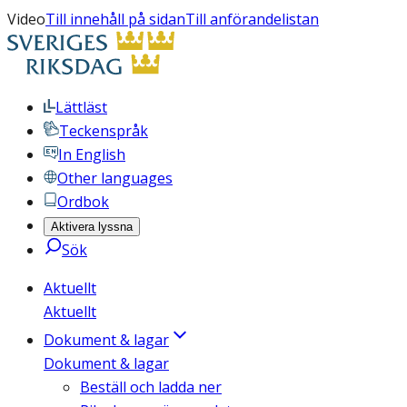
Video
Till innehåll på sidan
Till anförandelistan
Lättläst
Teckenspråk
In English
Other languages
Ordbok
Aktivera lyssna
Sök
Aktuellt
Aktuellt
Dokument & lagar
Dokument & lagar
Beställ och ladda ner