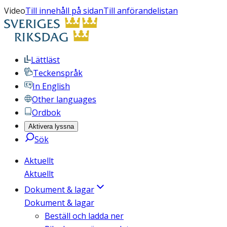
Video
Till innehåll på sidan
Till anförandelistan
Lättläst
Teckenspråk
In English
Other languages
Ordbok
Aktivera lyssna
Sök
Aktuellt
Aktuellt
Dokument & lagar
Dokument & lagar
Beställ och ladda ner