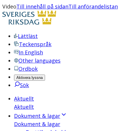
Video
Till innehåll på sidan
Till anförandelistan
Lättläst
Teckenspråk
In English
Other languages
Ordbok
Aktivera lyssna
Sök
Aktuellt
Aktuellt
Dokument & lagar
Dokument & lagar