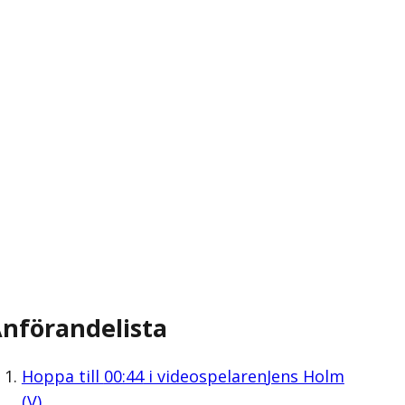
nförandelista
Hoppa till
00:44
i videospelaren
Jens Holm
(V)