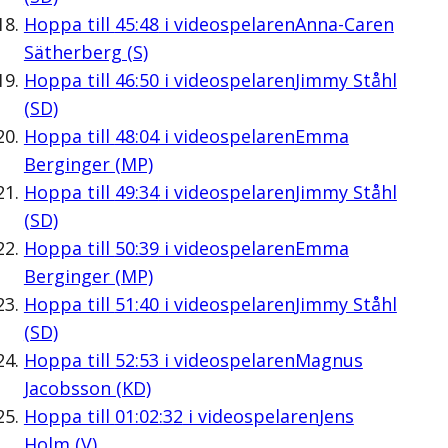
Hoppa till
45:48
i videospelaren
Anna-Caren
Sätherberg (S)
Hoppa till
46:50
i videospelaren
Jimmy Ståhl
(SD)
Hoppa till
48:04
i videospelaren
Emma
Berginger (MP)
Hoppa till
49:34
i videospelaren
Jimmy Ståhl
(SD)
Hoppa till
50:39
i videospelaren
Emma
Berginger (MP)
Hoppa till
51:40
i videospelaren
Jimmy Ståhl
(SD)
Hoppa till
52:53
i videospelaren
Magnus
Jacobsson (KD)
Hoppa till
01:02:32
i videospelaren
Jens
Holm (V)