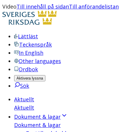
Video
Till innehåll på sidan
Till anförandelistan
Lättläst
Teckenspråk
In English
Other languages
Ordbok
Aktivera lyssna
Sök
Aktuellt
Aktuellt
Dokument & lagar
Dokument & lagar