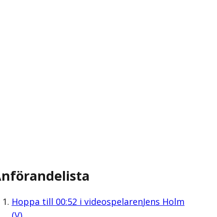
nförandelista
Hoppa till
00:52
i videospelaren
Jens Holm
(V)