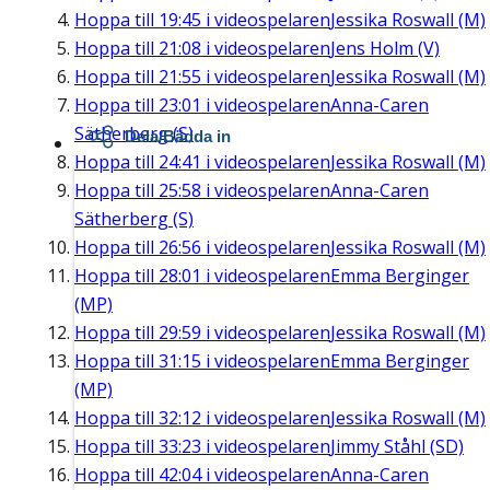
Hoppa till
19:45
i videospelaren
Jessika Roswall (M)
Hoppa till
21:08
i videospelaren
Jens Holm (V)
Hoppa till
21:55
i videospelaren
Jessika Roswall (M)
Hoppa till
23:01
i videospelaren
Anna-Caren
Sätherberg (S)
Dela/Bädda in
Hoppa till
24:41
i videospelaren
Jessika Roswall (M)
Hoppa till
25:58
i videospelaren
Anna-Caren
Sätherberg (S)
Hoppa till
26:56
i videospelaren
Jessika Roswall (M)
Hoppa till
28:01
i videospelaren
Emma Berginger
(MP)
Hoppa till
29:59
i videospelaren
Jessika Roswall (M)
Hoppa till
31:15
i videospelaren
Emma Berginger
(MP)
Hoppa till
32:12
i videospelaren
Jessika Roswall (M)
Hoppa till
33:23
i videospelaren
Jimmy Ståhl (SD)
Hoppa till
42:04
i videospelaren
Anna-Caren