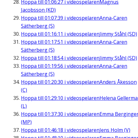
Hoppa till
01:06:27
i videospelaren
Magnus
Jacobsson (KD)
Hoppa till
01:07:39
i videospelaren
Anna-Caren
Sätherberg (S)
Hoppa till
01:16:11
i videospelaren
Jimmy Ståhl (SD)
Hoppa till
01:17:51
i videospelaren
Anna-Caren
Sätherberg (S)
Hoppa till
01:18:54
i videospelaren
Jimmy Ståhl (SD)
Hoppa till
01:19:56
i videospelaren
Anna-Caren
Sätherberg (S)
Hoppa till
01:20:30
i videospelaren
Anders Åkesson
(C)
Hoppa till
01:29:10
i videospelaren
Helena Gellerm
(L)
Hoppa till
01:37:30
i videospelaren
Emma Berginge
(MP)
Hoppa till
01:46:18
i videospelaren
Jens Holm (V)