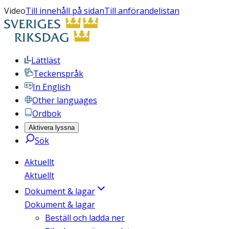
Video
Till innehåll på sidan
Till anförandelistan
Lättläst
Teckenspråk
In English
Other languages
Ordbok
Aktivera lyssna
Sök
Aktuellt
Aktuellt
Dokument & lagar
Dokument & lagar
Beställ och ladda ner