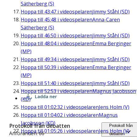
Sätherberg (S)
Hoppa till
43:47
i videospelaren
Jimmy Ståhl (SD)
Hoppa till
45:48
i videospelaren
Anna-Caren
Sätherberg (S)
Hoppa till
46:50
i videospelaren
Jimmy Ståhl (SD)
Hoppa till
48:04
i videospelaren
Emma Berginger
(MP)
Hoppa till
49:34
i videospelaren
Jimmy Ståhl (SD)
Hoppa till
50:39
i videospelaren
Emma Berginger
(MP)
Hoppa till
51:40
i videospelaren
Jimmy Ståhl (SD)
Hoppa till
52:53
i videospelaren
Magnus Jacobsson
Ladda ner
(KD)
Hoppa till
01:02:32
i videospelaren
Jens Holm (V)
Hoppa till
01:04:02
i videospelaren
Magnus
Jacobsson (KD)
Protokoll från debatten
Protokoll från
Hoppa till
01:05:26
i videospelaren
Jens Holm (V)
Anföranden: 66
debatten