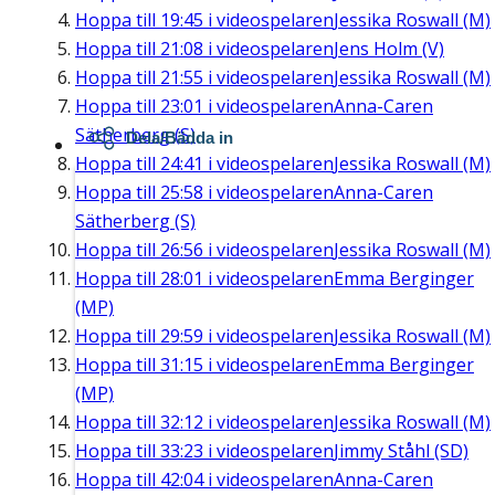
Hoppa till
19:45
i videospelaren
Jessika Roswall (M)
Hoppa till
21:08
i videospelaren
Jens Holm (V)
Hoppa till
21:55
i videospelaren
Jessika Roswall (M)
Hoppa till
23:01
i videospelaren
Anna-Caren
Sätherberg (S)
Dela/Bädda in
Hoppa till
24:41
i videospelaren
Jessika Roswall (M)
Hoppa till
25:58
i videospelaren
Anna-Caren
Sätherberg (S)
Hoppa till
26:56
i videospelaren
Jessika Roswall (M)
Hoppa till
28:01
i videospelaren
Emma Berginger
(MP)
Hoppa till
29:59
i videospelaren
Jessika Roswall (M)
Hoppa till
31:15
i videospelaren
Emma Berginger
(MP)
Hoppa till
32:12
i videospelaren
Jessika Roswall (M)
Hoppa till
33:23
i videospelaren
Jimmy Ståhl (SD)
Hoppa till
42:04
i videospelaren
Anna-Caren