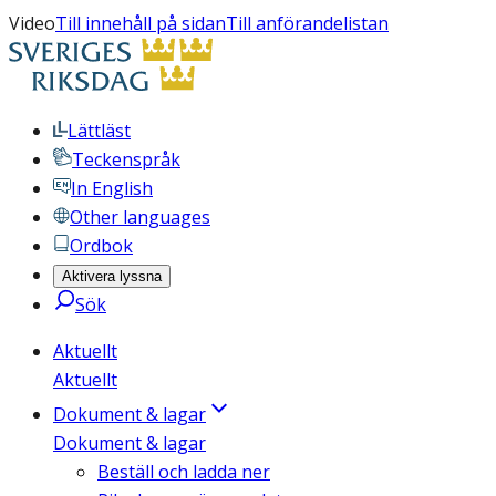
Video
Till innehåll på sidan
Till anförandelistan
Lättläst
Teckenspråk
In English
Other languages
Ordbok
Aktivera lyssna
Sök
Aktuellt
Aktuellt
Dokument & lagar
Dokument & lagar
Beställ och ladda ner