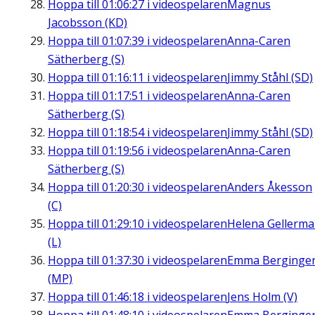
Hoppa till
01:06:27
i videospelaren
Magnus
Jacobsson (KD)
Hoppa till
01:07:39
i videospelaren
Anna-Caren
Sätherberg (S)
Hoppa till
01:16:11
i videospelaren
Jimmy Ståhl (SD)
Hoppa till
01:17:51
i videospelaren
Anna-Caren
Sätherberg (S)
Hoppa till
01:18:54
i videospelaren
Jimmy Ståhl (SD)
Hoppa till
01:19:56
i videospelaren
Anna-Caren
Sätherberg (S)
Hoppa till
01:20:30
i videospelaren
Anders Åkesson
(C)
Hoppa till
01:29:10
i videospelaren
Helena Gellerm
(L)
Hoppa till
01:37:30
i videospelaren
Emma Berginge
(MP)
Hoppa till
01:46:18
i videospelaren
Jens Holm (V)