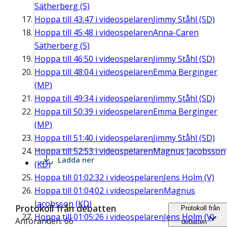
Sätherberg (S)
Hoppa till
43:47
i videospelaren
Jimmy Ståhl (SD)
Hoppa till
45:48
i videospelaren
Anna-Caren
Sätherberg (S)
Hoppa till
46:50
i videospelaren
Jimmy Ståhl (SD)
Hoppa till
48:04
i videospelaren
Emma Berginger
(MP)
Hoppa till
49:34
i videospelaren
Jimmy Ståhl (SD)
Hoppa till
50:39
i videospelaren
Emma Berginger
(MP)
Hoppa till
51:40
i videospelaren
Jimmy Ståhl (SD)
Hoppa till
52:53
i videospelaren
Magnus Jacobsson
Ladda ner
(KD)
Hoppa till
01:02:32
i videospelaren
Jens Holm (V)
Hoppa till
01:04:02
i videospelaren
Magnus
Jacobsson (KD)
Protokoll från debatten
Protokoll från
Hoppa till
01:05:26
i videospelaren
Jens Holm (V)
Anföranden: 66
debatten