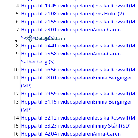
Hoppa till
19:45
i videospelaren
Jessika Roswall (M)
Hoppa till
21:08
i videospelaren
Jens Holm (V)
Hoppa till
21:55
i videospelaren
Jessika Roswall (M)
Hoppa till
23:01
i videospelaren
Anna-Caren
Sätherberg (S)
Dela/Bädda in
Hoppa till
24:41
i videospelaren
Jessika Roswall (M)
Hoppa till
25:58
i videospelaren
Anna-Caren
Sätherberg (S)
Hoppa till
26:56
i videospelaren
Jessika Roswall (M)
Hoppa till
28:01
i videospelaren
Emma Berginger
(MP)
Hoppa till
29:59
i videospelaren
Jessika Roswall (M)
Hoppa till
31:15
i videospelaren
Emma Berginger
(MP)
Hoppa till
32:12
i videospelaren
Jessika Roswall (M)
Hoppa till
33:23
i videospelaren
Jimmy Ståhl (SD)
Hoppa till
42:04
i videospelaren
Anna-Caren