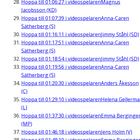
Hoppa till
01:06:27
i videospelaren
Magnus
Jacobsson (KD)
Hoppa till
01:07:39
i videospelaren
Anna-Caren
Sätherberg (S)
Hoppa till
01:16:11
i videospelaren
Jimmy Ståhl (SD)
Hoppa till
01:17:51
i videospelaren
Anna-Caren
Sätherberg (S)
Hoppa till
01:18:54
i videospelaren
Jimmy Ståhl (SD)
Hoppa till
01:19:56
i videospelaren
Anna-Caren
Sätherberg (S)
Hoppa till
01:20:30
i videospelaren
Anders Åkesson
(C)
Hoppa till
01:29:10
i videospelaren
Helena Gellerm
(L)
Hoppa till
01:37:30
i videospelaren
Emma Berginge
(MP)
Hoppa till
01:46:18
i videospelaren
Jens Holm (V)