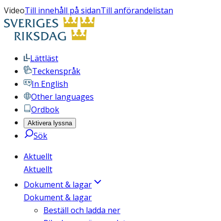
Video
Till innehåll på sidan
Till anförandelistan
Lättläst
Teckenspråk
In English
Other languages
Ordbok
Aktivera lyssna
Sök
Aktuellt
Aktuellt
Dokument & lagar
Dokument & lagar
Beställ och ladda ner