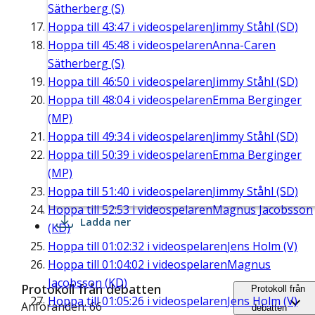
Sätherberg (S)
Hoppa till
43:47
i videospelaren
Jimmy Ståhl (SD)
Hoppa till
45:48
i videospelaren
Anna-Caren
Sätherberg (S)
Hoppa till
46:50
i videospelaren
Jimmy Ståhl (SD)
Hoppa till
48:04
i videospelaren
Emma Berginger
(MP)
Hoppa till
49:34
i videospelaren
Jimmy Ståhl (SD)
Hoppa till
50:39
i videospelaren
Emma Berginger
(MP)
Hoppa till
51:40
i videospelaren
Jimmy Ståhl (SD)
Hoppa till
52:53
i videospelaren
Magnus Jacobsson
Ladda ner
(KD)
Hoppa till
01:02:32
i videospelaren
Jens Holm (V)
Hoppa till
01:04:02
i videospelaren
Magnus
Jacobsson (KD)
Protokoll från debatten
Protokoll från
Hoppa till
01:05:26
i videospelaren
Jens Holm (V)
Anföranden: 66
debatten