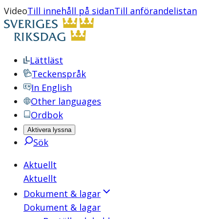
Video
Till innehåll på sidan
Till anförandelistan
Lättläst
Teckenspråk
In English
Other languages
Ordbok
Aktivera lyssna
Sök
Aktuellt
Aktuellt
Dokument & lagar
Dokument & lagar