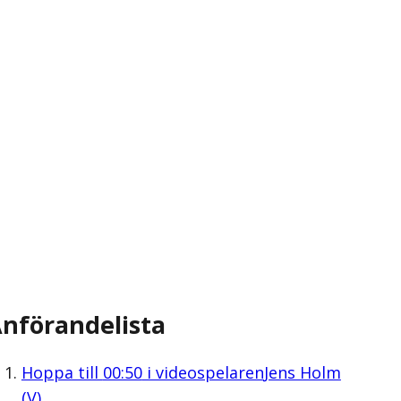
nförandelista
Hoppa till
00:50
i videospelaren
Jens Holm
(V)