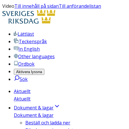
Video
Till innehåll på sidan
Till anförandelistan
Lättläst
Teckenspråk
In English
Other languages
Ordbok
Aktivera lyssna
Sök
Aktuellt
Aktuellt
Dokument & lagar
Dokument & lagar
Beställ och ladda ner