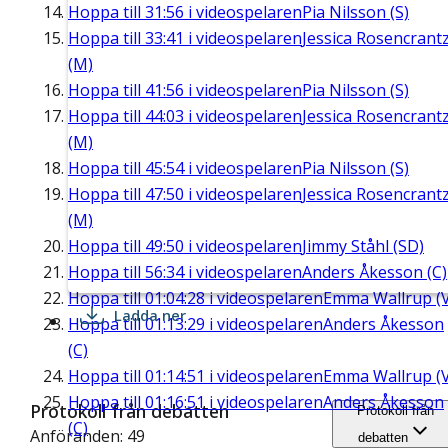
Hoppa till
31:56
i videospelaren
Pia Nilsson (S)
Hoppa till
33:41
i videospelaren
Jessica Rosencrant
(M)
Hoppa till
41:56
i videospelaren
Pia Nilsson (S)
Hoppa till
44:03
i videospelaren
Jessica Rosencrant
(M)
Hoppa till
45:54
i videospelaren
Pia Nilsson (S)
Hoppa till
47:50
i videospelaren
Jessica Rosencrant
(M)
Hoppa till
49:50
i videospelaren
Jimmy Ståhl (SD)
Hoppa till
56:34
i videospelaren
Anders Åkesson (C)
Hoppa till
01:04:28
i videospelaren
Emma Wallrup (V
Ladda ner
Hoppa till
01:13:29
i videospelaren
Anders Åkesson
(C)
Hoppa till
01:14:51
i videospelaren
Emma Wallrup (V
Hoppa till
01:16:51
i videospelaren
Anders Åkesson
Protokoll från debatten
Protokoll från
(C)
Anföranden: 49
debatten