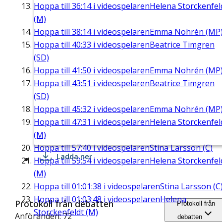
Hoppa till
36:14
i videospelaren
Helena Storckenfel
(M)
Hoppa till
38:14
i videospelaren
Emma Nohrén (MP
Hoppa till
40:33
i videospelaren
Beatrice Timgren
(SD)
Hoppa till
41:50
i videospelaren
Emma Nohrén (MP
Hoppa till
43:51
i videospelaren
Beatrice Timgren
(SD)
Hoppa till
45:32
i videospelaren
Emma Nohrén (MP
Hoppa till
47:31
i videospelaren
Helena Storckenfel
(M)
Hoppa till
57:40
i videospelaren
Stina Larsson (C)
Ladda ner
Hoppa till
59:54
i videospelaren
Helena Storckenfel
(M)
Hoppa till
01:01:38
i videospelaren
Stina Larsson (C
Hoppa till
01:03:48
i videospelaren
Helena
Protokoll från debatten
Protokoll från
Storckenfeldt (M)
Anföranden: 72
debatten