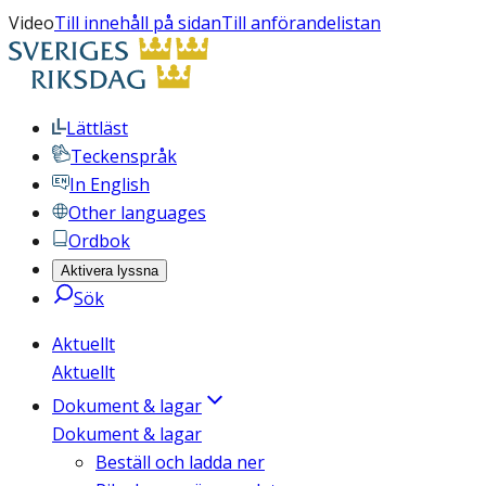
Video
Till innehåll på sidan
Till anförandelistan
Lättläst
Teckenspråk
In English
Other languages
Ordbok
Aktivera lyssna
Sök
Aktuellt
Aktuellt
Dokument & lagar
Dokument & lagar
Beställ och ladda ner