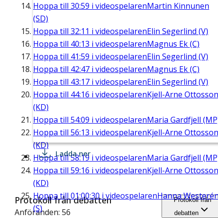
Hoppa till
30:59
i videospelaren
Martin Kinnunen
(SD)
Hoppa till
32:11
i videospelaren
Elin Segerlind (V)
Hoppa till
40:13
i videospelaren
Magnus Ek (C)
Hoppa till
41:59
i videospelaren
Elin Segerlind (V)
Hoppa till
42:47
i videospelaren
Magnus Ek (C)
Hoppa till
43:17
i videospelaren
Elin Segerlind (V)
Hoppa till
44:16
i videospelaren
Kjell-Arne Ottosso
(KD)
Hoppa till
54:09
i videospelaren
Maria Gardfjell (MP
Hoppa till
56:13
i videospelaren
Kjell-Arne Ottosso
(KD)
Ladda ner
Hoppa till
58:19
i videospelaren
Maria Gardfjell (MP
Hoppa till
59:16
i videospelaren
Kjell-Arne Ottosso
(KD)
Hoppa till
01:00:30
i videospelaren
Hanna Westeré
Protokoll från debatten
Protokoll från
(S)
Anföranden: 56
debatten