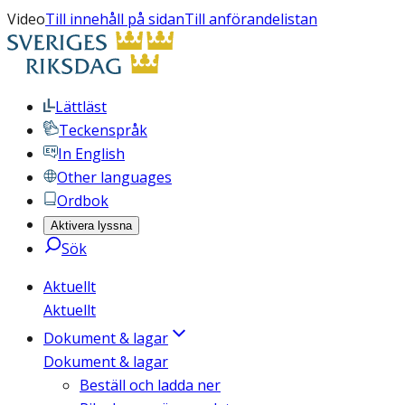
Video
Till innehåll på sidan
Till anförandelistan
Lättläst
Teckenspråk
In English
Other languages
Ordbok
Aktivera lyssna
Sök
Aktuellt
Aktuellt
Dokument & lagar
Dokument & lagar
Beställ och ladda ner