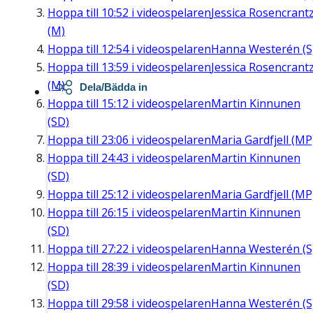
Hoppa till
10:52
i videospelaren
Jessica Rosencrant
(M)
Hoppa till
12:54
i videospelaren
Hanna Westerén (S
Hoppa till
13:59
i videospelaren
Jessica Rosencrant
(M)
Dela/Bädda in
Hoppa till
15:12
i videospelaren
Martin Kinnunen
(SD)
Hoppa till
23:06
i videospelaren
Maria Gardfjell (MP
Hoppa till
24:43
i videospelaren
Martin Kinnunen
(SD)
Hoppa till
25:12
i videospelaren
Maria Gardfjell (MP
Hoppa till
26:15
i videospelaren
Martin Kinnunen
(SD)
Hoppa till
27:22
i videospelaren
Hanna Westerén (S
Hoppa till
28:39
i videospelaren
Martin Kinnunen
(SD)
Hoppa till
29:58
i videospelaren
Hanna Westerén (S