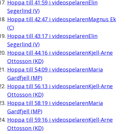
Hoppa till
41:59
i videospelaren
Elin
Segerlind (V)
Hoppa till
42:47
i videospelaren
Magnus Ek
(C)
Hoppa till
43:17
i videospelaren
Elin
Segerlind (V)
Hoppa till
44:16
i videospelaren
Kjell-Arne
Ottosson (KD)
Hoppa till
54:09
i videospelaren
Maria
Gardfjell (MP)
Hoppa till
56:13
i videospelaren
Kjell-Arne
Ottosson (KD)
Hoppa till
58:19
i videospelaren
Maria
Gardfjell (MP)
Hoppa till
59:16
i videospelaren
Kjell-Arne
Ottosson (KD)