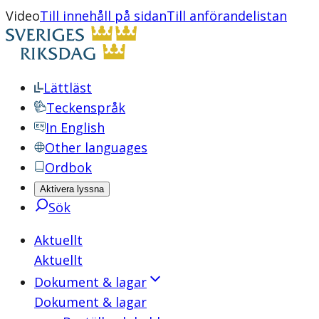
Video
Till innehåll på sidan
Till anförandelistan
Lättläst
Teckenspråk
In English
Other languages
Ordbok
Aktivera lyssna
Sök
Aktuellt
Aktuellt
Dokument & lagar
Dokument & lagar