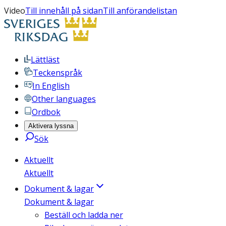
Video
Till innehåll på sidan
Till anförandelistan
Lättläst
Teckenspråk
In English
Other languages
Ordbok
Aktivera lyssna
Sök
Aktuellt
Aktuellt
Dokument & lagar
Dokument & lagar
Beställ och ladda ner