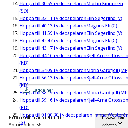
Hoppa till
30:59
i videospelaren
Martin Kinnunen
(SD)
Hoppa till
32:11
i videospelaren
Elin Segerlind (V)
Hoppa till
40:13
i videospelaren
Magnus Ek (C)
Hoppa till
41:59
i videospelaren
Elin Segerlind (V)
Hoppa till
42:47
i videospelaren
Magnus Ek (C)
Hoppa till
43:17
i videospelaren
Elin Segerlind (V)
Hoppa till
44:16
i videospelaren
Kjell-Arne Ottosso
(KD)
Hoppa till
54:09
i videospelaren
Maria Gardfjell (MP
Hoppa till
56:13
i videospelaren
Kjell-Arne Ottosso
(KD)
Ladda ner
Hoppa till
58:19
i videospelaren
Maria Gardfjell (MP
Hoppa till
59:16
i videospelaren
Kjell-Arne Ottosso
(KD)
Hoppa till
01:00:30
i videospelaren
Hanna Westeré
Protokoll från debatten
Protokoll från
(S)
Anföranden: 56
debatten