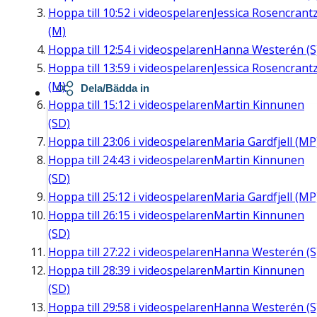
Hoppa till
10:52
i videospelaren
Jessica Rosencrant
(M)
Hoppa till
12:54
i videospelaren
Hanna Westerén (S
Hoppa till
13:59
i videospelaren
Jessica Rosencrant
(M)
Dela/Bädda in
Hoppa till
15:12
i videospelaren
Martin Kinnunen
(SD)
Hoppa till
23:06
i videospelaren
Maria Gardfjell (MP
Hoppa till
24:43
i videospelaren
Martin Kinnunen
(SD)
Hoppa till
25:12
i videospelaren
Maria Gardfjell (MP
Hoppa till
26:15
i videospelaren
Martin Kinnunen
(SD)
Hoppa till
27:22
i videospelaren
Hanna Westerén (S
Hoppa till
28:39
i videospelaren
Martin Kinnunen
(SD)
Hoppa till
29:58
i videospelaren
Hanna Westerén (S