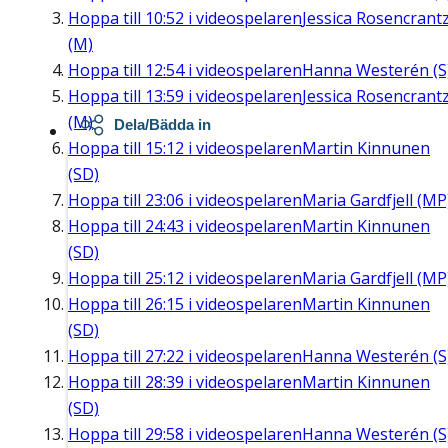
Hoppa till
10:52
i videospelaren
Jessica Rosencrant
(M)
Hoppa till
12:54
i videospelaren
Hanna Westerén (S
Hoppa till
13:59
i videospelaren
Jessica Rosencrant
(M)
Dela/Bädda in
Hoppa till
15:12
i videospelaren
Martin Kinnunen
(SD)
Hoppa till
23:06
i videospelaren
Maria Gardfjell (MP
Hoppa till
24:43
i videospelaren
Martin Kinnunen
(SD)
Hoppa till
25:12
i videospelaren
Maria Gardfjell (MP
Hoppa till
26:15
i videospelaren
Martin Kinnunen
(SD)
Hoppa till
27:22
i videospelaren
Hanna Westerén (S
Hoppa till
28:39
i videospelaren
Martin Kinnunen
(SD)
Hoppa till
29:58
i videospelaren
Hanna Westerén (S