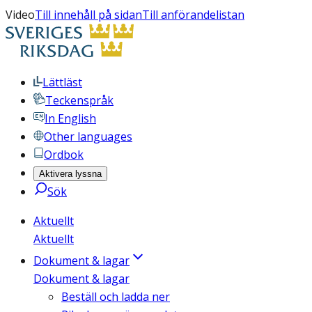
Video
Till innehåll på sidan
Till anförandelistan
Lättläst
Teckenspråk
In English
Other languages
Ordbok
Aktivera lyssna
Sök
Aktuellt
Aktuellt
Dokument & lagar
Dokument & lagar
Beställ och ladda ner