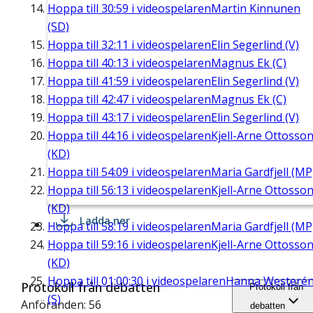
Hoppa till
30:59
i videospelaren
Martin Kinnunen
(SD)
Hoppa till
32:11
i videospelaren
Elin Segerlind (V)
Hoppa till
40:13
i videospelaren
Magnus Ek (C)
Hoppa till
41:59
i videospelaren
Elin Segerlind (V)
Hoppa till
42:47
i videospelaren
Magnus Ek (C)
Hoppa till
43:17
i videospelaren
Elin Segerlind (V)
Hoppa till
44:16
i videospelaren
Kjell-Arne Ottosso
(KD)
Hoppa till
54:09
i videospelaren
Maria Gardfjell (MP
Hoppa till
56:13
i videospelaren
Kjell-Arne Ottosso
(KD)
Ladda ner
Hoppa till
58:19
i videospelaren
Maria Gardfjell (MP
Hoppa till
59:16
i videospelaren
Kjell-Arne Ottosso
(KD)
Hoppa till
01:00:30
i videospelaren
Hanna Westeré
Protokoll från debatten
Protokoll från
(S)
Anföranden: 56
debatten