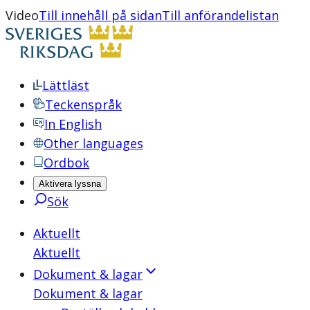
Video
Till innehåll på sidan
Till anförandelistan
Lättläst
Teckenspråk
In English
Other languages
Ordbok
Aktivera lyssna
Sök
Aktuellt
Aktuellt
Dokument & lagar
Dokument & lagar