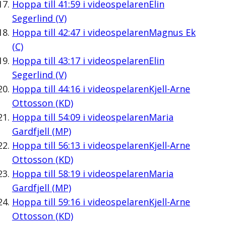
Hoppa till
41:59
i videospelaren
Elin
Segerlind (V)
Hoppa till
42:47
i videospelaren
Magnus Ek
(C)
Hoppa till
43:17
i videospelaren
Elin
Segerlind (V)
Hoppa till
44:16
i videospelaren
Kjell-Arne
Ottosson (KD)
Hoppa till
54:09
i videospelaren
Maria
Gardfjell (MP)
Hoppa till
56:13
i videospelaren
Kjell-Arne
Ottosson (KD)
Hoppa till
58:19
i videospelaren
Maria
Gardfjell (MP)
Hoppa till
59:16
i videospelaren
Kjell-Arne
Ottosson (KD)