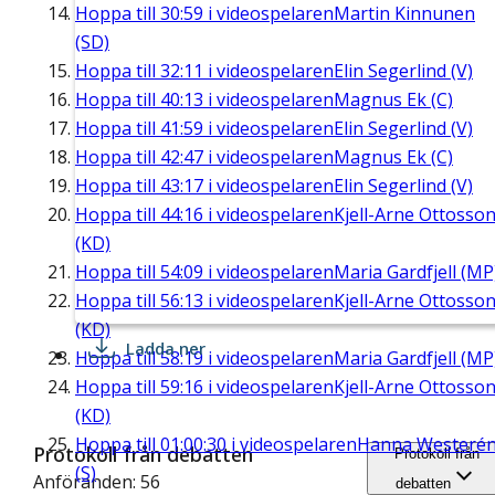
Hoppa till
30:59
i videospelaren
Martin Kinnunen
(SD)
Hoppa till
32:11
i videospelaren
Elin Segerlind (V)
Hoppa till
40:13
i videospelaren
Magnus Ek (C)
Hoppa till
41:59
i videospelaren
Elin Segerlind (V)
Hoppa till
42:47
i videospelaren
Magnus Ek (C)
Hoppa till
43:17
i videospelaren
Elin Segerlind (V)
Hoppa till
44:16
i videospelaren
Kjell-Arne Ottosso
(KD)
Hoppa till
54:09
i videospelaren
Maria Gardfjell (MP
Hoppa till
56:13
i videospelaren
Kjell-Arne Ottosso
(KD)
Ladda ner
Hoppa till
58:19
i videospelaren
Maria Gardfjell (MP
Hoppa till
59:16
i videospelaren
Kjell-Arne Ottosso
(KD)
Hoppa till
01:00:30
i videospelaren
Hanna Westeré
Protokoll från debatten
Protokoll från
(S)
Anföranden: 56
debatten