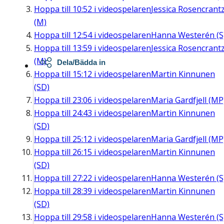
Hoppa till
10:52
i videospelaren
Jessica Rosencrant
(M)
Hoppa till
12:54
i videospelaren
Hanna Westerén (S
Hoppa till
13:59
i videospelaren
Jessica Rosencrant
(M)
Dela/Bädda in
Hoppa till
15:12
i videospelaren
Martin Kinnunen
(SD)
Hoppa till
23:06
i videospelaren
Maria Gardfjell (MP
Hoppa till
24:43
i videospelaren
Martin Kinnunen
(SD)
Hoppa till
25:12
i videospelaren
Maria Gardfjell (MP
Hoppa till
26:15
i videospelaren
Martin Kinnunen
(SD)
Hoppa till
27:22
i videospelaren
Hanna Westerén (S
Hoppa till
28:39
i videospelaren
Martin Kinnunen
(SD)
Hoppa till
29:58
i videospelaren
Hanna Westerén (S