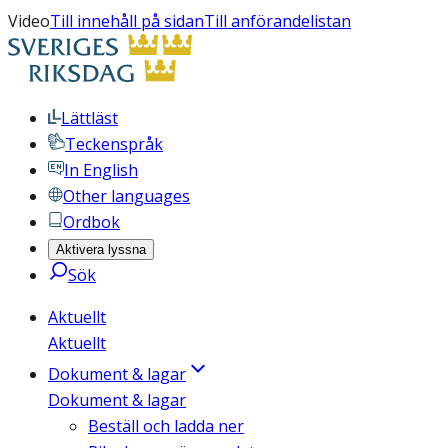
Video
Till innehåll på sidan
Till anförandelistan
Lättläst
Teckenspråk
In English
Other languages
Ordbok
Aktivera lyssna
Sök
Aktuellt
Aktuellt
Dokument & lagar
Dokument & lagar
Beställ och ladda ner